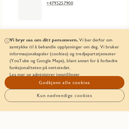
+4795257900
Vi bryr oss om ditt personvern.
Vi ber derfor om
Mer info
samtykke til å behandle opplysninger om deg. Vi bruker
informasjonskapsler (cookies) og tredjepartstjenester
(YouTube og Google Maps), blant annet for å forbedre
Plantegningshefte
funksjonaliteten på nettstedet.
Les mer og administrer innstillinger
Leveransebeskrivelse
Godkjenn alle cookies
Leveransebeskrivelse garasje
Kun nødvendige cookies
Meld interesse
Driftsbudsjett og finansieringsplan
Kjøpekontrakt
3D-modell