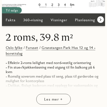
Til salgs
Fakta
360-visning
Visninger
Planløsning
Bi
Frem
2 roms, 39.8 m²
Oslo fylke
/
Furuset
/
Granstangen Park Hus 12 og 14 -
borettslag
- Effektiv 2-roms leilighet med nord-vestlig orientering
- Fin stue-/kjøkkenløsning med utgang til fin balkong på 6
kvm
- Romslig soverom med plass til seng, plass til garderobe og
mulighet for kontorplass
- Delikat, flislagt baderom med opplegg for vaskemaskin og
downlights i himling
- Kjøkken med integrerte hvitevarer (NB: frittstående
kjøl/frys)
Les mer +
- Praktisk entré med skyvedørsgarderobe