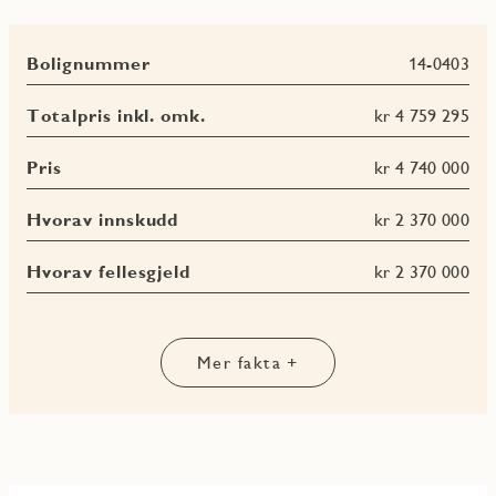
- I tillegg medfølger sportsbod i underetasjen
Bolignummer
14-0403
Totalpris inkl. omk.
kr 4 759 295
Pris
kr 4 740 000
Hvorav innskudd
kr 2 370 000
Hvorav fellesgjeld
kr 2 370 000
Les
Les
Les
Les
Les
Les
mer
mer
mer
mer
mer
mer
om
om
om
om
om
om
BRA-
BRA-
BRA
Felleskostnad
Omkostninger
Mer fakta +
Terrasse-
i
e
totalt
og
balkongareal
(TBA)