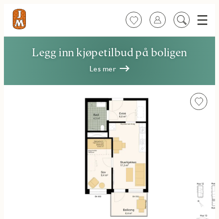
Meny
Favoritter
Logg inn
Søk
på
innhold
Legg inn kjøpetilbud på boligen
Les mer
Favorit