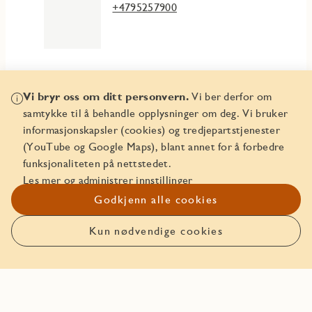
+4795257900
Vi bryr oss om ditt personvern.
Vi ber derfor om
Mer info
samtykke til å behandle opplysninger om deg. Vi bruker
informasjonskapsler (cookies) og tredjepartstjenester
(YouTube og Google Maps), blant annet for å forbedre
Plantegningshefte
funksjonaliteten på nettstedet.
Les mer og administrer innstillinger
Leveransebeskrivelse
Godkjenn alle cookies
Leveransebeskrivelse garasje
Kun nødvendige cookies
Meld interesse
Driftsbudsjett og finansieringsplan
Kjøpekontrakt
3D-modell