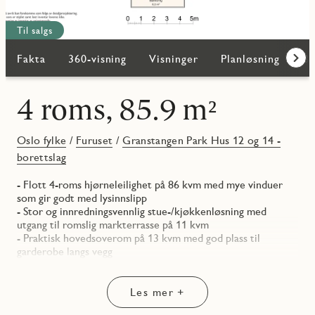
Til salgs
Fakta
360-visning
Visninger
Planløsning
Bi
Frem
4 roms, 85.9 m²
Oslo fylke
/
Furuset
/
Granstangen Park Hus 12 og 14 -
borettslag
- Flott 4-roms hjørneleilighet på 86 kvm med mye vinduer
som gir godt med lysinnslipp
- Stor og innredningsvennlig stue-/kjøkkenløsning med
utgang til romslig markterrasse på 11 kvm
- Praktisk hovedsoverom på 13 kvm med god plass til
garderobe langs vegg
- Soverom 2 og 3 kan egne seg som barnerom, gjesterom,
kontor eller hva du måtte ønske
- Velg mellom to eller tre soverom; her kan Sov 3 fjernes slik
Les mer +
at stue-/kjøkken blir større