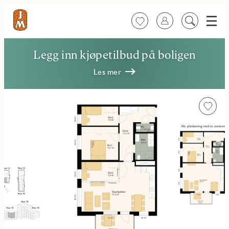
Meny
Favoritter
Logg inn
Søk
på
innhold
Legg inn kjøpetilbud på boligen
Les mer
Favorit