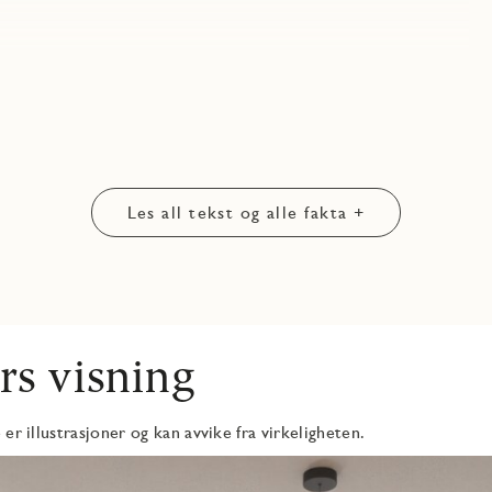
Les all tekst og alle fakta +
ghet for kontorplass
ights i himling
rs visning
er illustrasjoner og kan avvike fra virkeligheten.