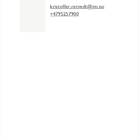
kristoffer.retvedt@jm.no
+4795257900