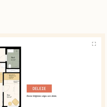
Se
alle
planskiss