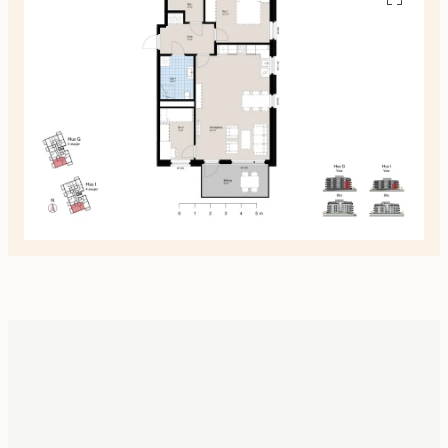
alle
planskiss