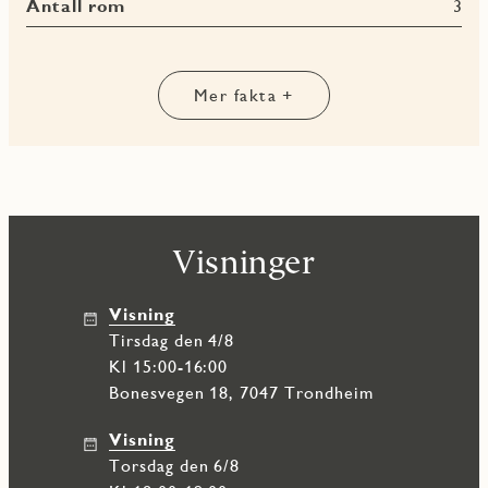
Antall rom
3
Terrasse-
og
balkongareal
(TBA)
Mer fakta +
Visninger
Visning
tirsdag den 4/8
Kl 15:00-16:00
Bonesvegen 18, 7047 Trondheim
Visning
torsdag den 6/8