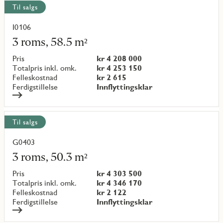
Til salgs
I0106
Les
mer
3 roms, 58.5 m²
om
objekt
Pris
kr 4 208 000
{objectNumber}
Totalpris inkl. omk.
kr 4 253 150
Felleskostnad
kr 2 615
Ferdigstillelse
Innflyttingsklar
Til salgs
G0403
Les
mer
3 roms, 50.3 m²
om
objekt
Pris
kr 4 303 500
{objectNumber}
Totalpris inkl. omk.
kr 4 346 170
Felleskostnad
kr 2 122
Ferdigstillelse
Innflyttingsklar