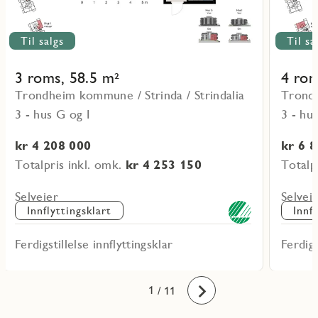
Til salgs
Til sa
3 roms, 58.5 m²
4 rom
Trondheim kommune / Strinda / Strindalia
Trondh
3 - hus G og I
3 - hu
kr 4 208 000
kr 6 
Totalpris inkl. omk.
kr 4 253 150
Totalp
Selveier
Selvei
Innflyttingsklart
Innf
Ferdigstillelse innflyttingsklar
Ferdigs
10
11
1
2
3
4
5
6
7
8
9
/ 11
Fremover