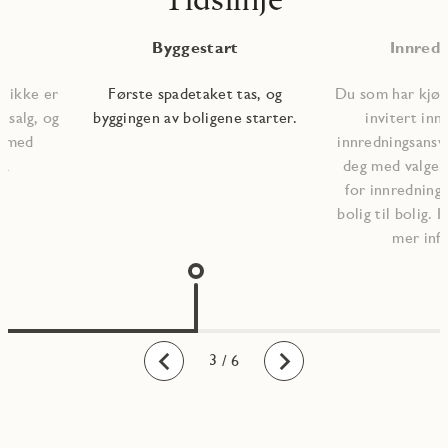
Byggestart
Innredn
m ikke er
Første spadetaket tas, og
Du som har kjøpt
r salg, og
byggingen av boligene starter.
invitert inn
en med
innredningsansva
på
deg med valgene
for innrednings
bolig til bolig. 
mer inf
1
2
3
4
5
6
/ 6
Bakover
Fremover