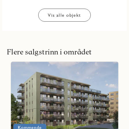
Vis alle objekt
Flere salgstrinn i området
Les
mer
Favoritmarkering
om
Strindalia
3
-
hus
H
Kommende