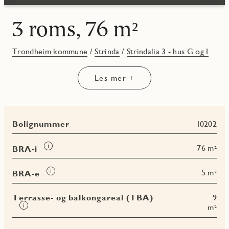
3 roms, 76 m²
Trondheim kommune
/
Strinda
/
Strindalia 3 - hus G og I
Les mer +
Bolignummer
I0202
Les
76 m²
BRA-i
mer
om
Les
5 m²
BRA-e
BRA-
mer
i
om
Terrasse- og balkongareal (TBA)
9
BRA-
Les
m²
e
mer
om