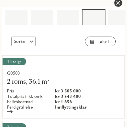
Sorter
Tabell
Vis
Til salgs
alle
objekt
G0503
Les
mer
2 roms, 36.1 m²
om
objekt
Pris
kr 3 505 000
{objectNumber}
Totalpris inkl. omk.
kr 3 543 400
Felleskostnad
kr 1 656
Ferdigstillelse
Innflyttingsklar