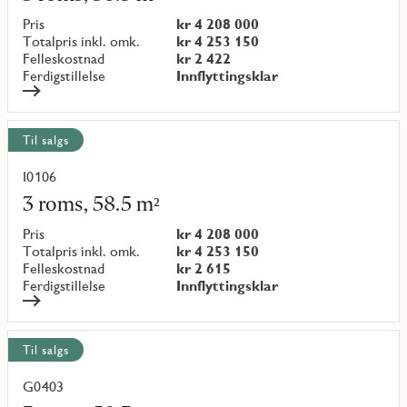
om
objekt
Pris
kr 4 208 000
{objectNumber}
Totalpris inkl. omk.
kr 4 253 150
Felleskostnad
kr 2 422
Ferdigstillelse
Innflyttingsklar
Til salgs
I0106
Les
mer
3 roms, 58.5 m²
om
objekt
Pris
kr 4 208 000
{objectNumber}
Totalpris inkl. omk.
kr 4 253 150
Felleskostnad
kr 2 615
Ferdigstillelse
Innflyttingsklar
Til salgs
G0403
Les
mer