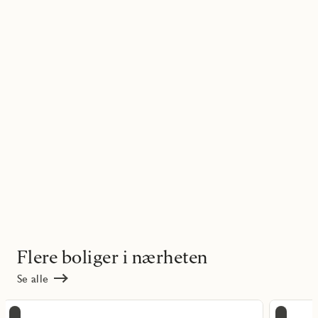
Flere boliger i nærheten
Se alle
Les
Les
Tir
Ti