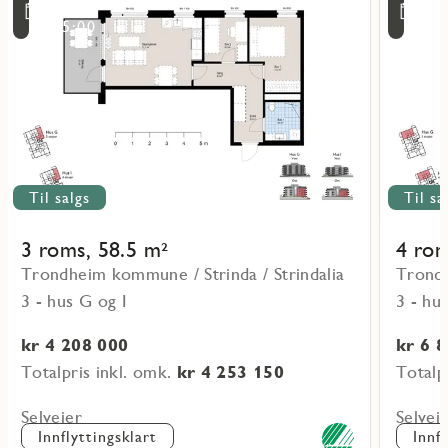
mer
mer
ritmarkering
Favoritmarker
4/8
4/
om
om
15:00
15
objekt
objekt
G0106
G0205
Til salgs
Til sa
3 roms, 58.5 m²
4 rom
Trondheim kommune / Strinda / Strindalia
Trondh
3 - hus G og I
3 - hu
kr 4 208 000
kr 6 
Totalpris inkl. omk.
kr 4 253 150
Totalp
Selveier
Selvei
Innflyttingsklart
Innf