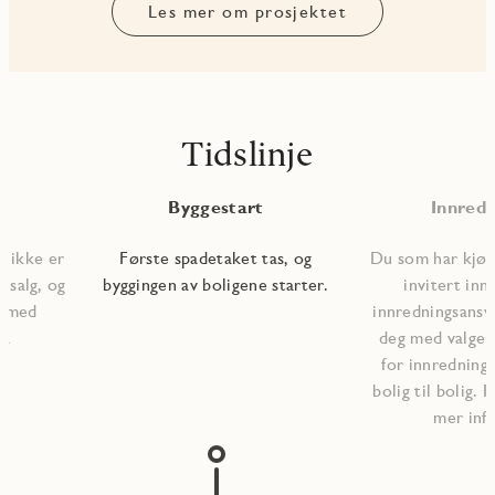
Les mer om prosjektet
Tidslinje
Byggestart
Innredn
m ikke er
Første spadetaket tas, og
Du som har kjøpt
r salg, og
byggingen av boligene starter.
invitert inn
en med
innredningsansva
på
deg med valgene
for innrednings
bolig til bolig. 
mer inf