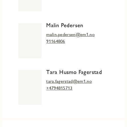
Malin Pedersen
malin.pedersen@em1.no
91164806
Tara Husmo Fagerstad
tara.fagerstad@em1.no
+4794815713