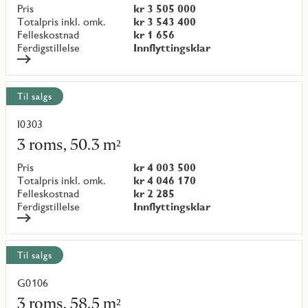
objekt
Pris
kr 3 505 000
{objectNumber}
Totalpris inkl. omk.
kr 3 543 400
Felleskostnad
kr 1 656
Ferdigstillelse
Innflyttingsklar
Til salgs
I0303
Les
mer
3 roms, 50.3 m²
om
objekt
Pris
kr 4 003 500
{objectNumber}
Totalpris inkl. omk.
kr 4 046 170
Felleskostnad
kr 2 285
Ferdigstillelse
Innflyttingsklar
Til salgs
G0106
Les
mer
3 roms, 58.5 m²