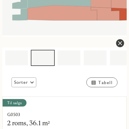
Sorter
Tabell
Vis
Til salgs
alle
objekt
G0503
Les
mer
2 roms, 36.1 m²
om