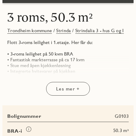
3 roms, 50.3 m²
Trondheim kommune
/
Strinda
/
Strindalia 3 - hus G og I
Flott 3-roms leilighet i 1.etasje. Her får du:
• 3-roms leilighet på 50 kvm BRA
• Fantastisk markterrasse på ca 17 kvm
• Stue med åpen kjøkkenløsning
• Integrerte hvitevarer på kjøkken
• Sportsbod i kjeller og innvendig bod
• Mulig å kjøpe p-plass
Les mer +
Kan dette være en leilighet for deg? Ta kontakt for visning!
Bolignummer
G0103
Les
50.3 m²
BRA-i
mer