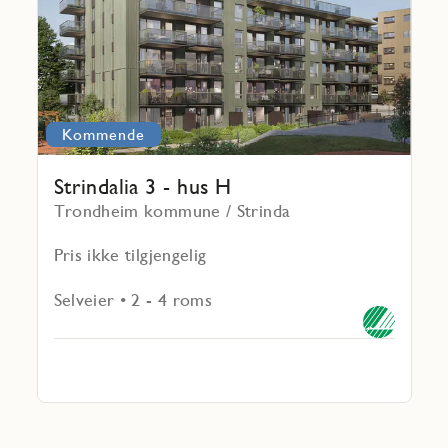
-
hus
H
Kommende
Strindalia 3 - hus H
Trondheim kommune / Strinda
Pris ikke tilgjengelig
Selveier • 2 - 4 roms