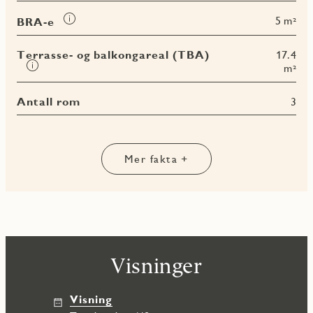
om
Les
5 m²
BRA-e
BRA-
mer
i
om
Terrasse- og balkongareal (TBA)
17.4
BRA-
Les
m²
e
mer
om
Antall rom
3
Terrasse-
og
balkongareal
(TBA)
Mer fakta +
Visninger
Visning