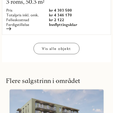
3 roms, 50.3 m²
om
objekt
Pris
kr 4 303 500
{objectNumber}
Totalpris inkl. omk.
kr 4 346 170
Felleskostnad
kr 2 122
Ferdigstillelse
Innflyttingsklar
Vis alle objekt
Flere salgstrinn i området
Les
mer
Favoritmarkering
om
Strindalia
3