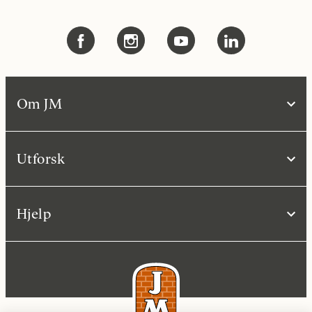
Om JM
Utforsk
Hjelp