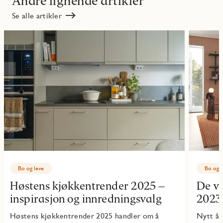
Andre lignende artikler
Se alle artikler
Bo og leve
Bo og l
Høstens kjøkkentrender 2025 –
De vi
inspirasjon og innredningsvalg
2023
Høstens kjøkkentrender 2025 handler om å
Nytt år