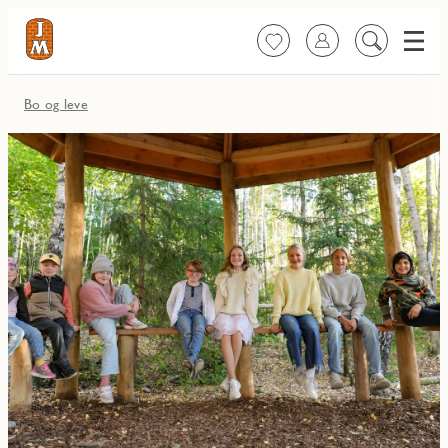
Meny
Favoritter
Logg inn
Søk
på
innhold
Bo og leve