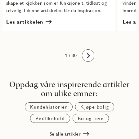
skape et kjøkken som er funksjonelt, tidløst og
vinden 
trivelig. I denne artikkelen får du inspirasjon.
innrede
Les artikkelen
Les ar
10
11
12
13
14
15
16
17
18
19
20
21
22
23
24
25
26
27
28
29
30
1
2
3
4
5
6
7
8
9
/ 30
Fremover
Oppdag våre inspirerende artikler
om ulike emner:
Kundehistorier
Kjøpe bolig
Vedlikehold
Bo og leve
Se alle artikler