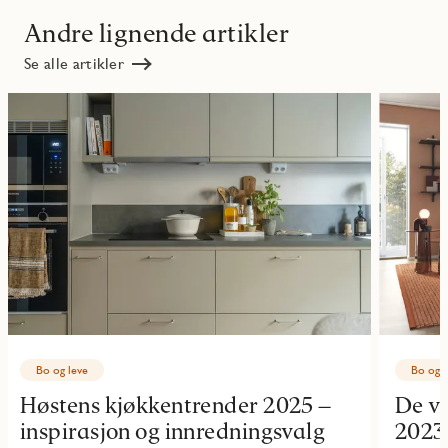
Andre lignende artikler
Se alle artikler
Bo og leve
Bo og l
Høstens kjøkkentrender 2025 –
De vi
inspirasjon og innredningsvalg
2023