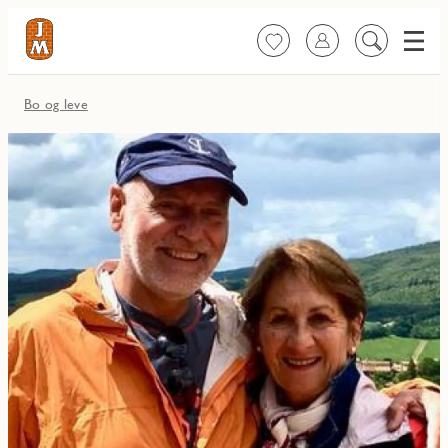
Meny
Favoritter
Logg inn
Søk
på
innhold
Bo og leve