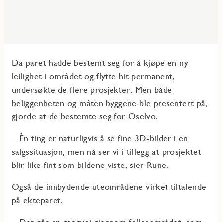
Da paret hadde bestemt seg for å kjøpe en ny
leilighet i området og flytte hit permanent,
undersøkte de flere prosjekter. Men både
beliggenheten og måten byggene ble presentert på,
gjorde at de bestemte seg for Oselvo.
– Èn ting er naturligvis å se fine 3D-bilder i en
salgssituasjon, men nå ser vi i tillegg at prosjektet
blir like fint som bildene viste, sier Rune.
Også de innbydende uteområdene virket tiltalende
på ekteparet.
– Det går en gangvei gjennom fellesområdet, som