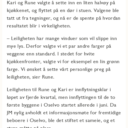
Kari og Rune valgte å sette inn en liten halvøy på
kjøkkenet, og flyttet på en dør i stuen. Valgene ble
tatt ut fra tegninger, og nå er de spente på hvordan
resultatet blir i virkeligheten.
– Leiligheten har mange vinduer som vil slippe inn
mye lys. Derfor valgte vi et par andre farger på
veggene enn standard. I stedet for hvite
kjøkkenfronter, valgte vi for eksempel en lin grønn
farge. Vi ønsket å sette vårt personlige preg på
leiligheten, sier Rune.
Leiligheten til Rune og Kari er innflytningsklar i
løpet av fjerde kvartal, men innflyttingen til de to
første byggene i Oselvo startet allerede i juni. Da
JM nylig avholdt et informasjonsmøte for fremtidige
beboere i Oselvo, ble det stiftet et sameie, og et
styre måtte på plass.