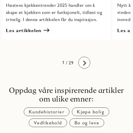
Høstens kjøkkentrender 2025 handler om å
Nytt år
skape et kjøkken som er funksjonelt, tidløst og
vinden 
trivelig. I denne artikkelen får du inspirasjon.
innrede
Les artikkelen
Les ar
10
11
12
13
14
15
16
17
18
19
20
21
22
23
24
25
26
27
28
29
1
2
3
4
5
6
7
8
9
/ 29
Fremover
Oppdag våre inspirerende artikler
om ulike emner:
Kundehistorier
Kjøpe bolig
Vedlikehold
Bo og leve