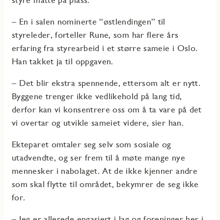
– En i salen nominerte “østlendingen” til
styreleder, forteller Rune, som har flere års
erfaring fra styrearbeid i et større sameie i Oslo.
Han takket ja til oppgaven.
– Det blir ekstra spennende, ettersom alt er nytt.
Byggene trenger ikke vedlikehold på lang tid,
derfor kan vi konsentrere oss om å ta vare på det
vi overtar og utvikle sameiet videre, sier han.
Ekteparet omtaler seg selv som sosiale og
utadvendte, og ser frem til å møte mange nye
mennesker i nabolaget. At de ikke kjenner andre
som skal flytte til området, bekymrer de seg ikke
for.
– Jeg er allerede engasjert i lag og foreninger her i