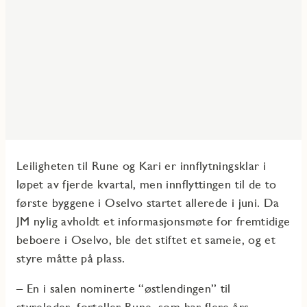
Leiligheten til Rune og Kari er innflytningsklar i
løpet av fjerde kvartal, men innflyttingen til de to
første byggene i Oselvo startet allerede i juni. Da
JM nylig avholdt et informasjonsmøte for fremtidige
beboere i Oselvo, ble det stiftet et sameie, og et
styre måtte på plass.
– En i salen nominerte “østlendingen” til
styreleder, forteller Rune, som har flere års