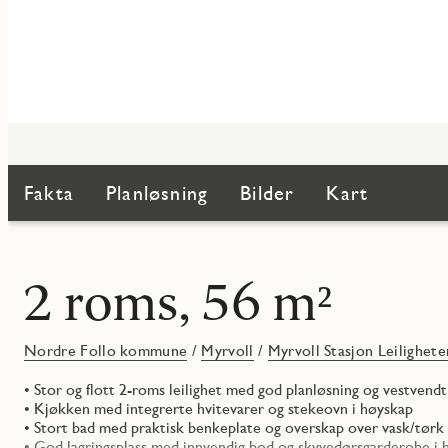
Fakta
Planløsning
Bilder
Kart
2 roms, 56 m²
Nordre Follo kommune
/
Myrvoll
/
Myrvoll Stasjon Leilighete
• Stor og flott 2-roms leilighet med god planløsning og vestvend
• Kjøkken med integrerte hvitevarer og stekeovn i høyskap
• Stort bad med praktisk benkeplate og overskap over vask/tørk
• God lagringsplass med innvendig bod og skyvedørsgarderobe i