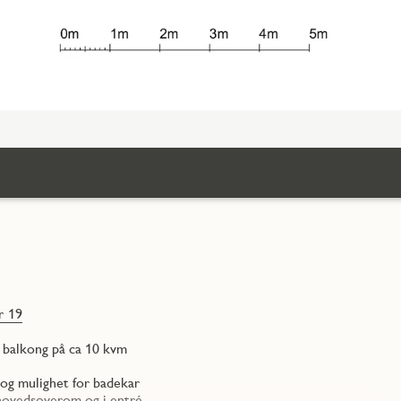
r 19
t balkong på ca 10 kvm
 og mulighet for badekar
 hovedsoverom og i entré