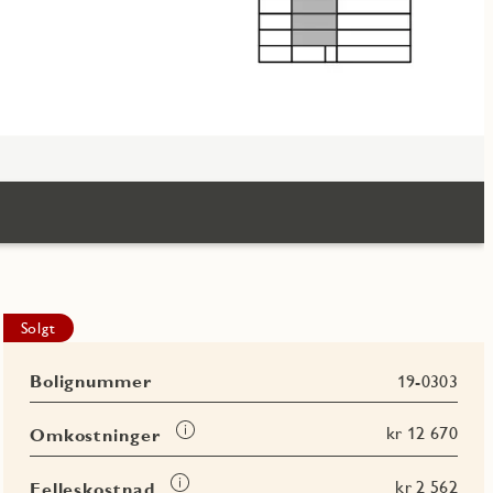
Solgt
Bolignummer
19-0303
Les
kr 12 670
Omkostninger
mer
om
Les
kr 2 562
Felleskostnad
Omkostninger