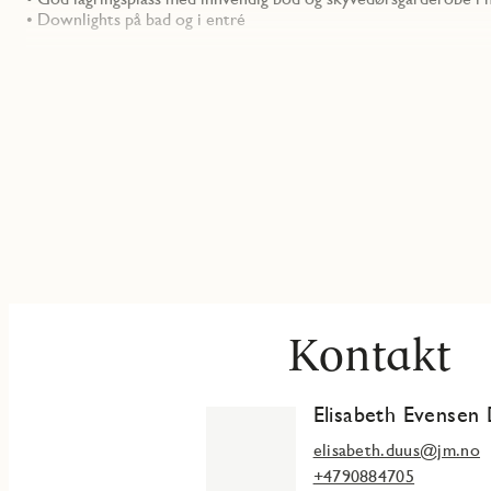
• Downlights på bad og i entré
Kontakt
Elisabeth Evensen
elisabeth.duus@jm.no
+4790884705