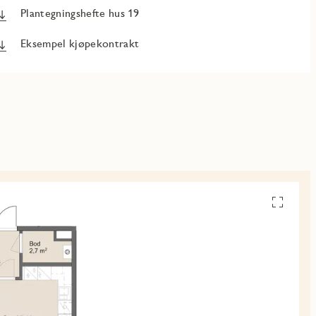
Plantegningshefte hus 19
Eksempel kjøpekontrakt
Se
alle
planskiss