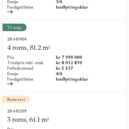
Etasje
3/6
Ferdigstillelse
Innflyttingsklar
Til salgs
28-H0404
Les
mer
4 roms, 81.2 m²
om
objekt
Pris
kr 7 990 000
{objectNumber}
Totalpris inkl. omk.
kr 8 012 870
Felleskostnad
kr 5 637
Etasje
4/6
Ferdigstillelse
Innflyttingsklar
Reservert
28-H0509
Les
mer
3 roms, 61.1 m²
om
objekt