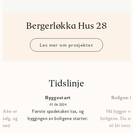
Bergerløkka Hus 28
Les mer om prosjektet
Tidslinje
Byggestart
Boligen fe
01.06.2024
m ikke er
Første spadetaket tas, og
Nå bygger vi 
r salg, og
byggingen av boligene starter.
boligene. Du so
en med
vil bli invite
på