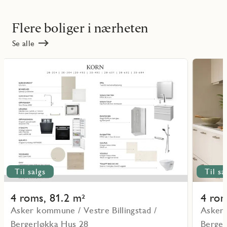
Flere boliger i nærheten
Se alle
Les
Les
mer
mer
ritmarkering
Favoritmarker
om
om
objekt
objekt
28-
28-
H0304
H0404
Til salgs
Til sa
4 roms, 81.2 m²
4 rom
Asker kommune / Vestre Billingstad /
Asker 
Bergerløkka Hus 28
Berger