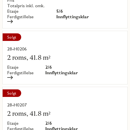
Pris
{objectNumber}
Totalpris inkl. omk.
Etasje
5/6
Ferdigstillelse
Innflyttingsklar
Solgt
28-H0206
Les
mer
2 roms, 41.8 m²
om
objekt
Etasje
2/6
{objectNumber}
Ferdigstillelse
Innflyttingsklar
Solgt
28-H0207
Les
mer
2 roms, 41.8 m²
om
objekt
Etasje
2/6
{objectNumber}
Ferdigstillelse
Innflyttingsklar