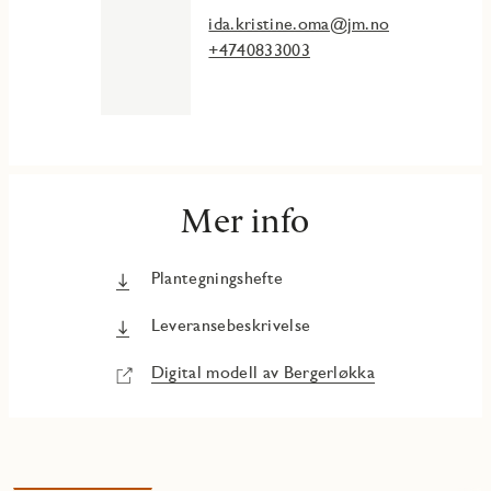
ida.kristine.oma@jm.no
+4740833003
Mer info
Plantegningshefte
Leveransebeskrivelse
Digital modell av Bergerløkka