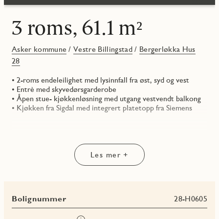
3 roms, 61.1 m²
Asker kommune
/
Vestre Billingstad
/
Bergerløkka Hus
28
• 2-roms endeleilighet med lysinnfall fra øst, syd og vest
• Entrè med skyvedørsgarderobe
• Åpen stue- kjøkkenløsning med utgang vestvendt balkong
• Kjøkken fra Sigdal med integrert platetopp fra Siemens
Les mer +
Bolignummer
28-H0605