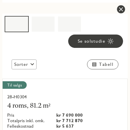
Se solstudie
Sorter
Tabell
Vis
Til salgs
alle
objekt
28-H0304
Les
mer
4 roms, 81.2 m²
om
objekt
Pris
kr 7 690 000
{objectNumber}
Totalpris inkl. omk.
kr 7 712 870
Felleskostnad
kr 5 637