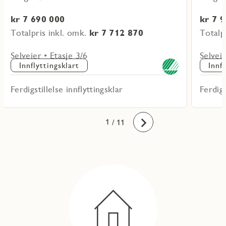
kr 7 690 000
kr 7 
Totalpris inkl. omk.
kr 7 712 870
Totalp
Selveier • Etasje 3/6
Selveie
Innflyttingsklart
Innf
Ferdigstillelse innflyttingsklar
Ferdigs
10
11
1
2
3
4
5
6
7
8
9
/ 11
Fremover