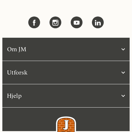
Om JM
Utforsk
Hjelp