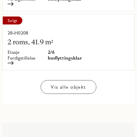
Solgt
28-H0208
Les
mer
2 roms, 41.9 m²
om
objekt
Etasje
2/6
{objectNumber}
Ferdigstillelse
Innflyttingsklar
Vis alle objekt