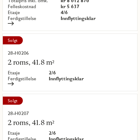
Totalpris inkl. omk.
kr 8 012 870
Felleskostnad
kr 5 637
Etasje
4/6
Ferdigstillelse
Innflyttingsklar
Solgt
28-H0206
Les
mer
2 roms, 41.8 m²
om
objekt
Etasje
2/6
{objectNumber}
Ferdigstillelse
Innflyttingsklar
Solgt
28-H0207
Les
mer
2 roms, 41.8 m²
om
objekt
Etasje
2/6
{objectNumber}
Ferdigstillelse
Innflyttingsklar