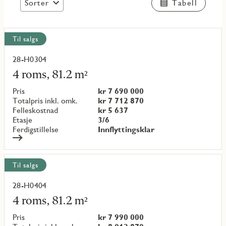
Sorter
Tabell
Vis
Til salgs
alle
objekt
28-H0304
Les
mer
4 roms, 81.2 m²
om
objekt
Pris
kr 7 690 000
{objectNumber}
Totalpris inkl. omk.
kr 7 712 870
Felleskostnad
kr 5 637
Etasje
3/6
Ferdigstillelse
Innflyttingsklar
Til salgs
28-H0404
Les
mer
4 roms, 81.2 m²
om
objekt
Pris
kr 7 990 000
{objectNumber}