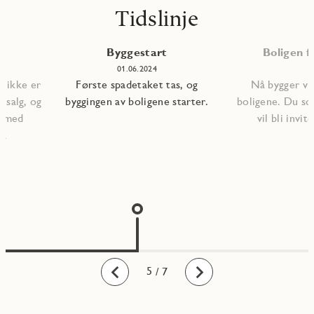
Tidslinje
Byggestart
Boligen fe
01.06.2024
m ikke er
Første spadetaket tas, og
Nå bygger vi 
r salg, og
byggingen av boligene starter.
boligene. Du so
en med
vil bli invite
på
1
2
3
4
5
6
7
/ 7
Bakover
Fremover