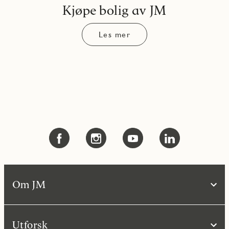
Kjøpe bolig av JM
Les mer
Om JM
Utforsk