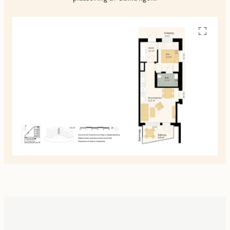
Se
alle
planskiss