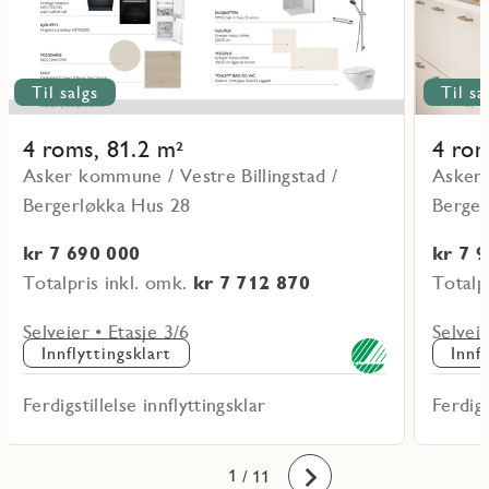
Til salgs
Til sa
4 roms, 81.2 m²
4 rom
Asker kommune / Vestre Billingstad /
Asker 
Bergerløkka Hus 28
Berger
kr 7 690 000
kr 7 
Totalpris inkl. omk.
kr 7 712 870
Totalp
Selveier • Etasje 3/6
Selveie
Innflyttingsklart
Innf
Ferdigstillelse innflyttingsklar
Ferdigs
10
11
1
2
3
4
5
6
7
8
9
/ 11
Fremover