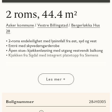
2 roms, 44.4 m²
Asker kommune
/
Vestre Billingstad
/
Bergerløkka Hus
28
• 2-roms endeleilighet med lysinnfall fra øst, syd og vest
• Entrè med skyvedørsgarderobe
• Åpen stue- kjøkkenløsning med utgang vestvendt balkong
• Kjøkken fra Sigdal med integrert platetopp fra Siemens
Les mer +
Bolignummer
28-H0305