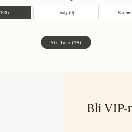
(100)
I salg (0)
Komme
Vis flere (94)
Bli VIP-