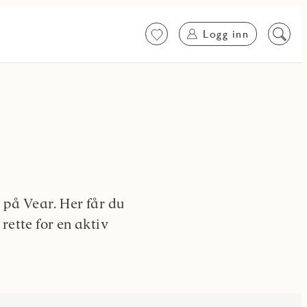
Logg inn
Favoritter
Søk
på
innhol
 på Vear. Her får du
 rette for en aktiv