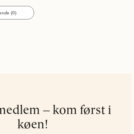
nde (0)
medlem – kom først i
køen!