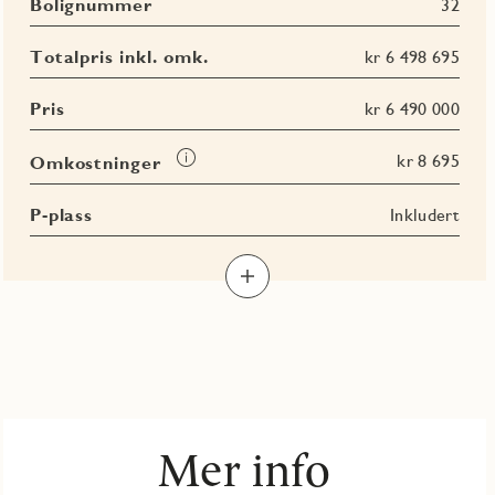
Bolignummer
32
Totalpris inkl. omk.
kr 6 498 695
Pris
kr 6 490 000
Les
kr 8 695
Omkostninger
mer
om
P-plass
Inkludert
Omkostninger
Les
Les
Les
Les
mer
mer
mer
mer
om
om
om
om
BRA-
BRA-
BRA
Terrasse-
i
e
totalt
og
balkongareal
(TBA)
Mer info