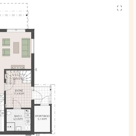
Se
alle
planskiss