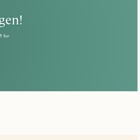
gen!
M for