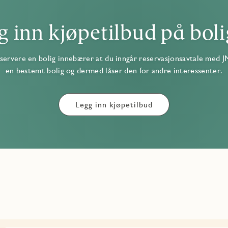
dien. Ved kjøp av hus 32 på Rydningen utgjør totale
g inn kjøpetilbud på boli
servere en bolig innebærer at du inngår reservasjonsavtale med J
en bestemt bolig og dermed låser den for andre interessenter.
Legg inn kjøpetilbud