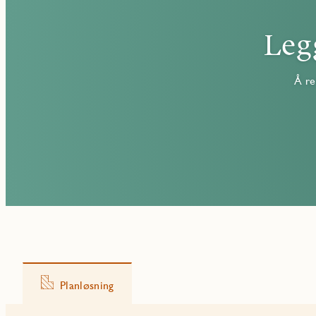
Lave omkostninger
Ved kjøp av ny bolig beregnes dokumentavgiften kun av tomtever
Leg
omkostninger kun kr 8 695.
Å re
Planløsning