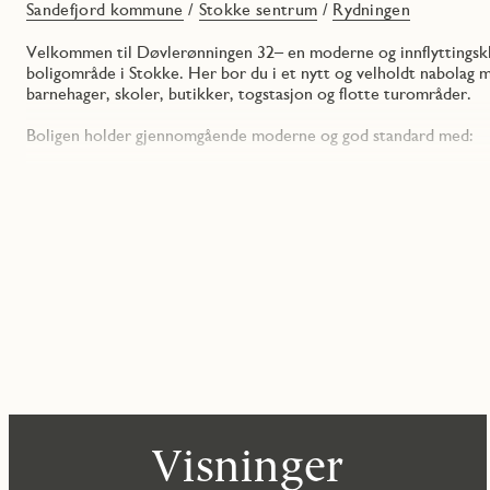
Sandefjord kommune
/
Stokke sentrum
/
Rydningen
Velkommen til Døvlerønningen 32– en moderne og innflyttingsklar
boligområde i Stokke. Her bor du i et nytt og velholdt nabolag m
barnehager, skoler, butikker, togstasjon og flotte turområder.
Boligen holder gjennomgående moderne og god standard med:
Vannbåren gulvvarme i hele 1. etasje
Gulvvarme på begge bad
Hvitlasert eikeparkett
Flislagte baderom (2 stk) med innredning
Kjøkken fra Marbodal med integrerte hvitevarer
Hvitevarer fra Siemens
Sportsbod i forbindelse med inngangsparti
Innvendig bod
Ekstra himlingshøyde i 2. etasje med 2,9m (skråtak)
Garasje
Hus 32 i prosjektet Rydningen
Dette er en stilren og energieffektiv enebolig med tidsriktige fa
Lys og romslig stue med store vindusflater
Visninger
Kjøkkenet ligger naturlig avgrenset fra stuen, men fortsatt i åpen
Moderne kjøkken med godt med benk- og skapplass