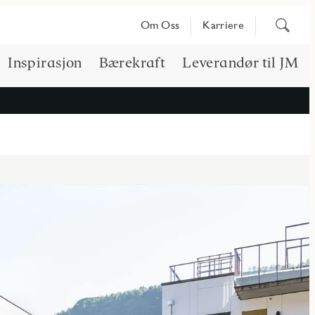
Søk
Om Oss
Karriere
på
innhold
Inspirasjon
Bærekraft
Leverandør til JM