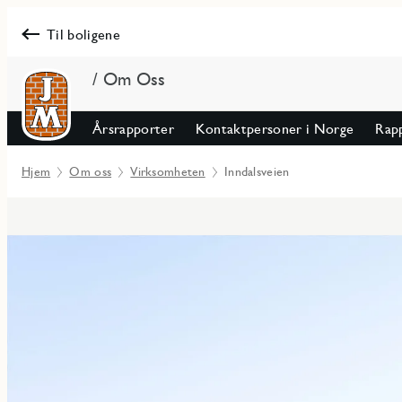
Til boligene
/ Om Oss
Årsrapporter
Kontaktpersoner i Norge
Rapp
Hjem
Om oss
Virksomheten
Inndalsveien