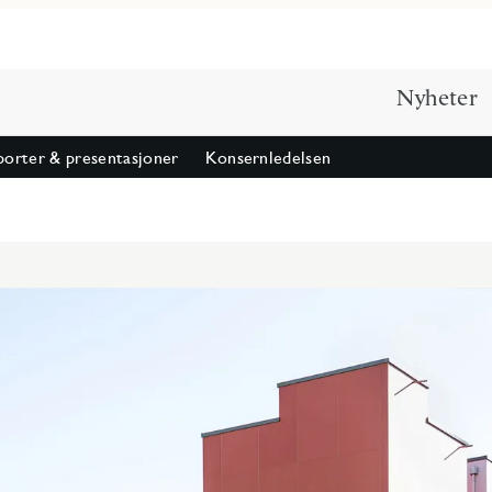
Nyheter
orter & presentasjoner
Konsernledelsen