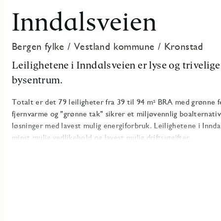
Inndalsveien
Bergen fylke
/
Vestland kommune
/
Kronstad
Leilighetene i Inndalsveien er lyse og trivelige
bysentrum.
Totalt er det 79 leiligheter fra 39 til 94 m² BRA med grønn
fjernvarme og "grønne tak" sikrer et miljøvennlig boalternativ
løsninger med lavest mulig energiforbruk. Leilighetene i Innda
minst mulig vedlikehold og lavest mulig driftsutgifter.