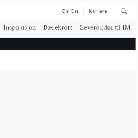
Søk
Om Oss
Karriere
på
innhold
Inspirasjon
Bærekraft
Leverandør til JM