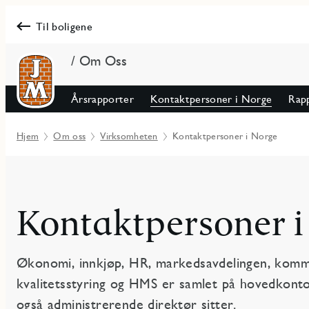
Til boligene
/ Om Oss
Årsrapporter
Kontaktpersoner i Norge
Rapp
Hjem
Om oss
Virksomheten
Kontaktpersoner i Norge
Kontaktpersoner i
Økonomi, innkjøp, HR, markedsavdelingen, kommu
kvalitetsstyring og HMS er samlet på hovedkontor
også administrerende direktør sitter.