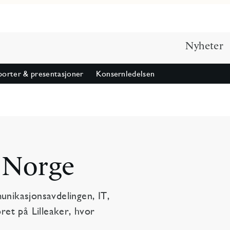
Nyheter
orter & presentasjoner
Konsernledelsen
 Norge
nikasjonsavdelingen, IT,
et på Lilleaker, hvor