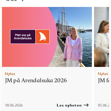
Nyhet
Nyhet
JM på Arendalsuka 2026
JM f
18.06.2026
Les nyheten
05.06.2