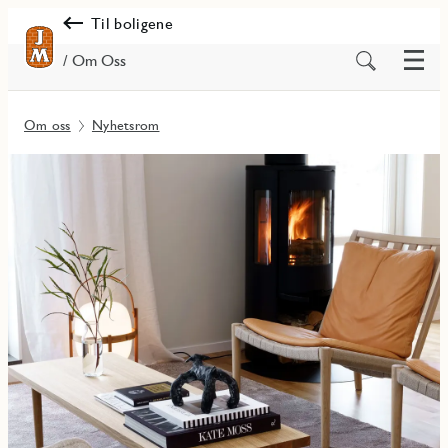
Til boligene
Meny
Søk
/ Om Oss
på
innhold
Om oss
Nyhetsrom