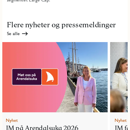
Flere nyheter og pressemeldinger
Se alle
Nyhet
Nyhet
JM på Arendalsuka 2026
JM f