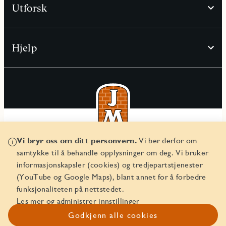
Utforsk
Hjelp
Vi bryr oss om ditt personvern.
Vi ber derfor om
© JM Norge AS 2026
samtykke til å behandle opplysninger om deg. Vi bruker
Organisasjonsnummer 829 350 122
informasjonskapsler (cookies) og tredjepartstjenester
(YouTube og Google Maps), blant annet for å forbedre
funksjonaliteten på nettstedet.
Les mer og administrer innstillinger
Godkjenn alle cookies