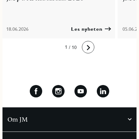
18.06.2026
Les nyheten
05.06.2
10
1
2
3
4
5
6
7
8
9
/ 10
Fremover
Om JM