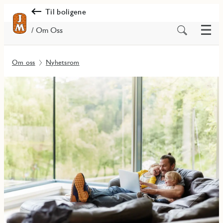
Til boligene
Meny
Søk
/ Om Oss
på
innhold
Om oss
Nyhetsrom