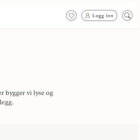
Logg inn
Favoritter
Søk
på
innhol
 bygger vi lyse og
legg.