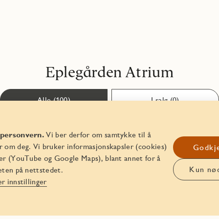
Eplegården Atrium
Alle (100)
I salg (0)
 personvern.
Vi ber derfor om samtykke til å
r om deg. Vi bruker informasjonskapsler (cookies)
Godkje
Vis flere (94)
ter (YouTube og Google Maps), blant annet for å
Kun nø
eten på nettstedet.
r innstillinger