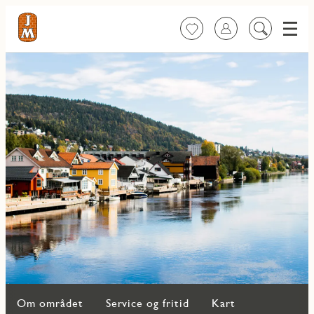
Meny
Favoritter
Logg inn
Søk
på
innhold
Om området
Service og fritid
Kart