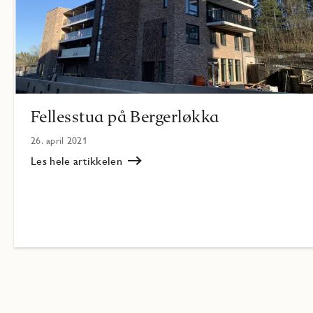
Fellesstua på Bergerløkka
26. april 2021
Les hele artikkelen
Les
Fellesstua
på
Bergerløkka