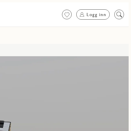
Logg inn
Favoritter
Søk
på
innhol