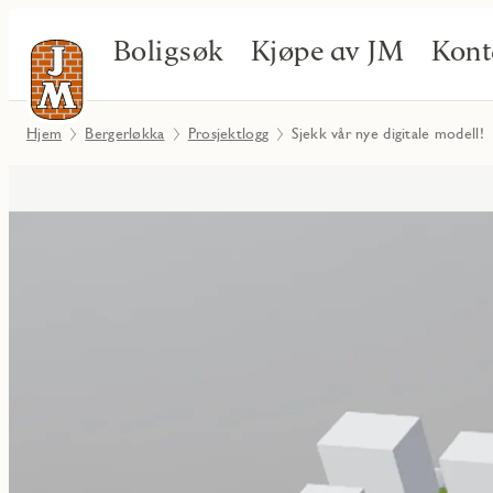
Boligsøk
Kjøpe av JM
Kont
Hjem
Bergerløkka
Prosjektlogg
Sjekk vår nye digitale modell!