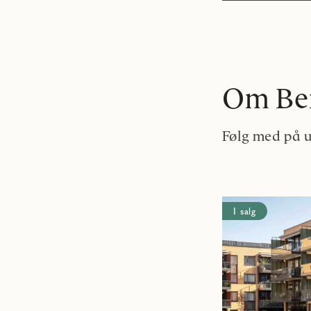
Om Be
Følg med på u
I salg