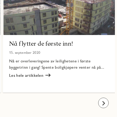
Nå flytter de første inn!
15. september 2020
Nå er overleveringene av leilighetene i første
byggetrinn i gang! Spente boligkjøpere venter nå på...
Les hele artikkelen
Les
Nå
flytter
de
første
Fremover
inn!