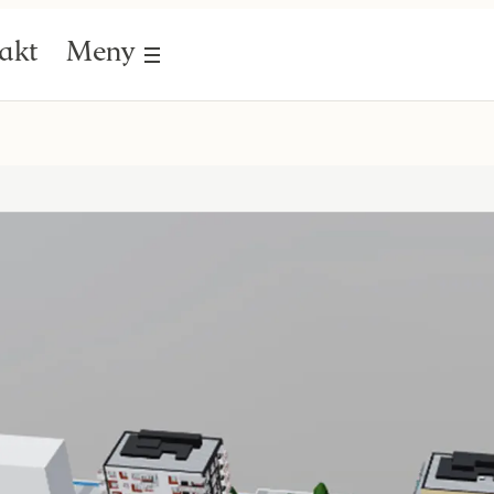
akt
Meny