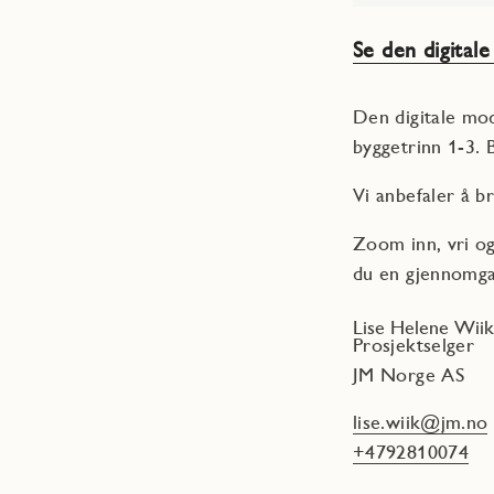
Se den digital
Den digitale mod
byggetrinn 1-3.
Vi anbefaler å 
Zoom inn, vri og
du en gjennomga
Lise Helene Wiik
Prosjektselger
JM Norge AS
lise.wiik@jm.no
+4792810074