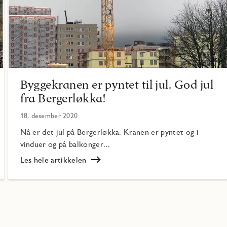
Byggekranen er pyntet til jul. God jul
fra Bergerløkka!
18. desember 2020
Nå er det jul på Bergerløkka. Kranen er pyntet og i
vinduer og på balkonger...
Les hele artikkelen
Les
Byggekranen
er
pyntet
til
jul.
God