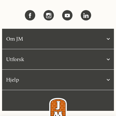
Om JM
Utforsk
Hjelp