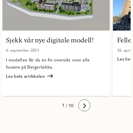
Sjekk vår nye digitale modell!
Felle
6. september 2021
26. april
Les hel
I modellen får du en fin oversikt over alle
Les
husene på Bergerløkka.
Fellesst
på
Les hele artikkelen
Bergerl
Les
Sjekk
vår
nye
digitale
10
1
2
3
4
5
6
7
8
9
/ 10
Fremover
modell!