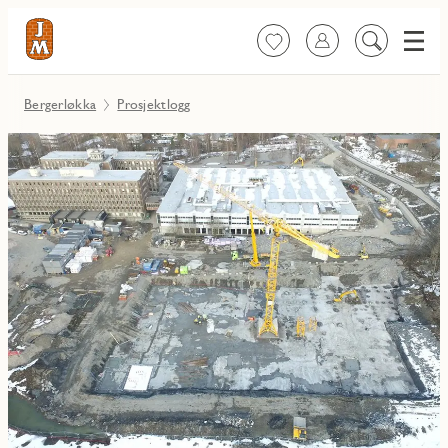
Meny
Favoritter
Logg inn
Søk
på
innhold
Bergerløkka
Prosjektlogg