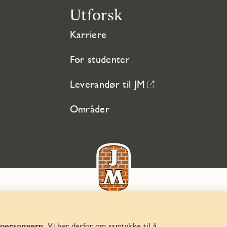
Utforsk
Karriere
For studenter
Leverandør til JM
Områder
© JM Norge AS 2026
Organisasjonsnummer 829 350 122
 personvern.
Vi ber derfor om samtykke til å