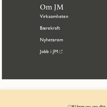
Om JM
Virksomheten
Bærekraft
Nyhetsrom
Jobb i JM
Vi bryr oss om ditt