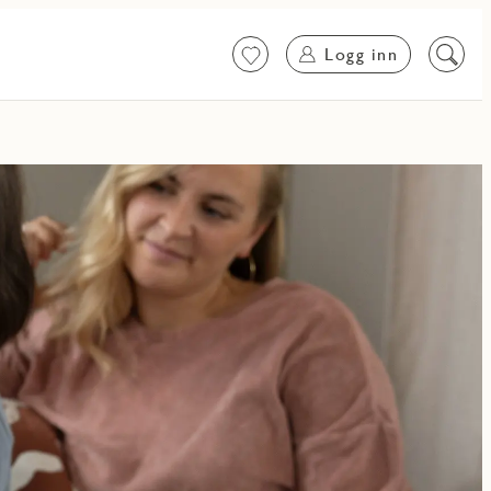
Logg inn
Favoritter
Søk
på
innhol