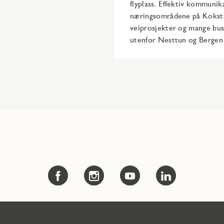
flyplass. Effektiv kommunika
næringsområdene på Kokstad
veiprosjekter og mange buss
utenfor Nesttun og Berge