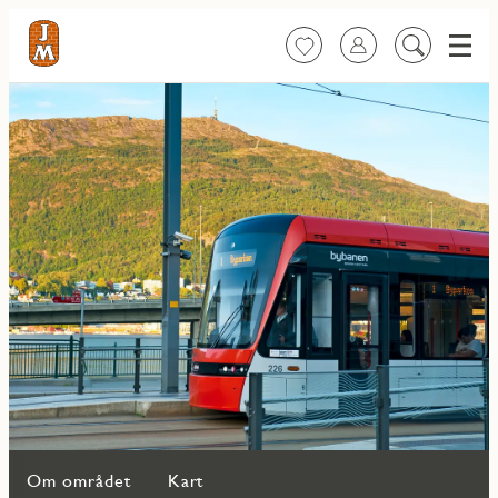
Meny
Favoritter
Logg inn
Søk
på
innhold
Om området
Kart