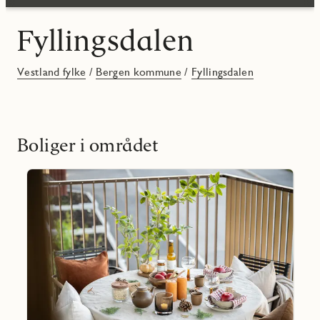
Fyllingsdalen
Vestland fylke
/
Bergen kommune
/
Fyllingsdalen
Boliger i området
Les
mer
Favoritmarkering
om
Vestre
Sælemyr