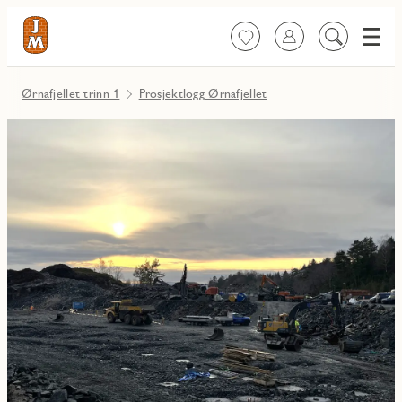
Meny
Favoritter
Logg inn
Søk
på
innhold
Ørnafjellet trinn 1
Prosjektlogg Ørnafjellet