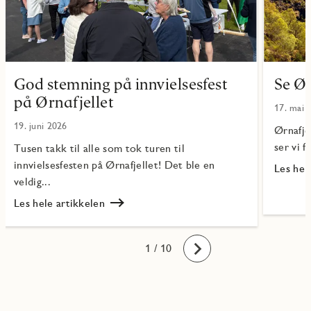
God stemning på innvielsesfest
Se Ør
på Ørnafjellet
17. mai 
19. juni 2026
Ørnafje
ser vi f
Tusen takk til alle som tok turen til
innvielsesfesten på Ørnafjellet! Det ble en
Les hel
Les
veldig...
Se
Les hele artikkelen
Ørnafjel
Les
fra
God
luften!
stemning
10
1
2
3
4
5
6
7
8
9
/ 10
Fremover
på
innvielsesfest
på
Ørnafjellet