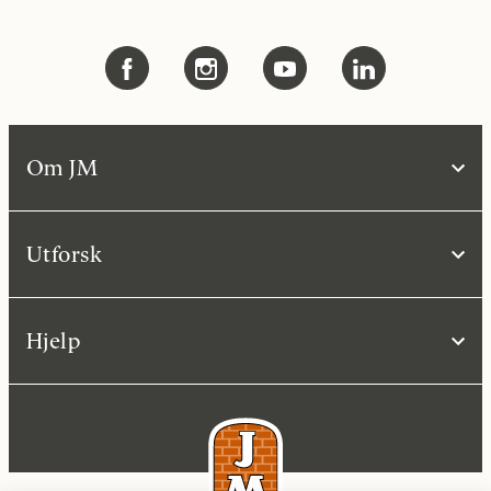
Om JM
Utforsk
Hjelp