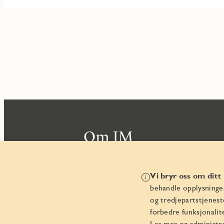
Om JM
Virksomheten
Vi bryr oss om ditt
Bærekraft
behandle opplysninge
og tredjepartstjenes
Nyhetsrom
forbedre funksjonalit
Les mer og administre