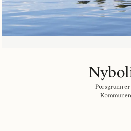
Nybol
Porsgrunn er
Kommunen o