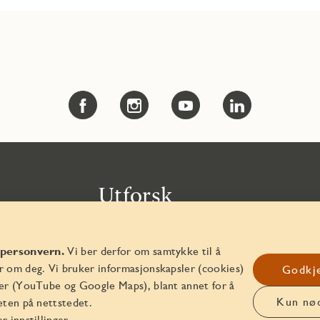
Utforsk
Karriere
 personvern.
Vi ber derfor om samtykke til å
For studenter
r om deg. Vi bruker informasjonskapsler (cookies)
Godkje
ter (YouTube og Google Maps), blant annet for å
Leverandør til JM
Kun nø
eten på nettstedet.
r innstillinger