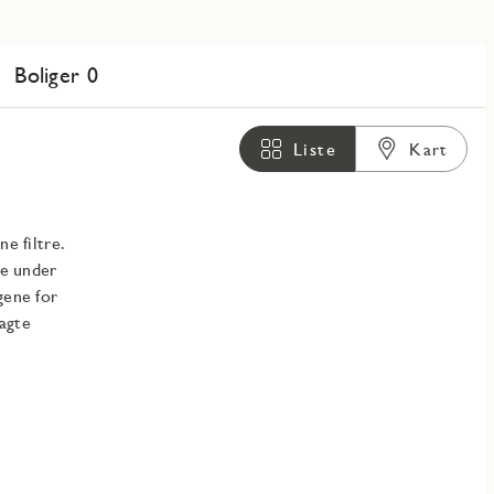
Boliger 0
Liste
Kart
ne filtre.
Se under
gene for
lagte