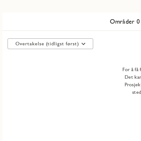
Områder 0
Overtakelse (tidligst først)
For å få 
Det kan
Prosjek
sted