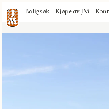
Boligsøk
Kjøpe av JM
Kont