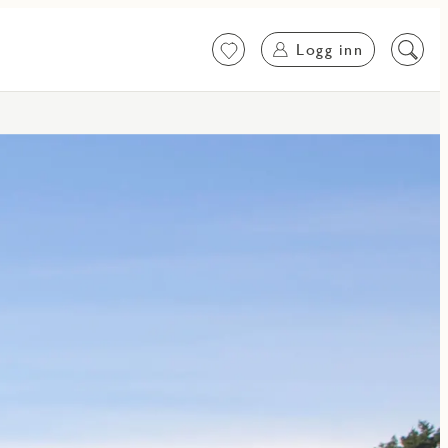
Logg inn
Favoritter
Søk
på
innhol