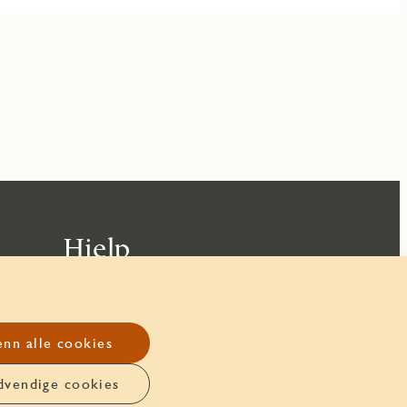
Hjelp
Kontakt oss
Integritetspolicy
nn alle cookies
Innstillinger for informasjonskapsler
dvendige cookies