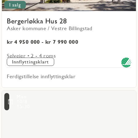
I salg
Bergerløkka Hus 28
Asker kommune / Vestre Billingstad
kr 4 950 000 - kr 7 990 000
Selveier • 2 - 4 roms
Innflyttingsklart
Ferdigstillelse innflyttingsklar
Les
Man
mer
ritmarkering
Favo
10/8
om
15:30
Bergerløkka
Hus
9