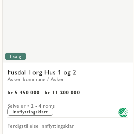
Torg
Hus
1
og
2
I salg
Fusdal Torg Hus 1 og 2
Asker kommune / Asker
kr 5 450 000 - kr 11 200 000
Selveier • 2 - 4 roms
Innflyttingsklart
Ferdigstillelse innflyttingsklar