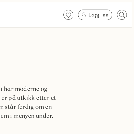
Logg inn
Favoritter
Søk
på
innhol
Vi har moderne og
 er på utkikk etter et
om står ferdig om en
jem i menyen under.