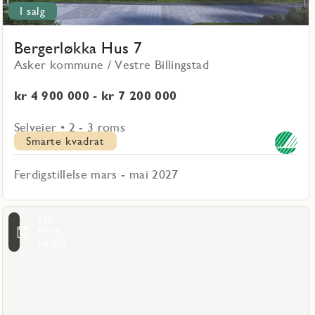
I salg
Bergerløkka Hus 7
Asker kommune / Vestre Billingstad
kr 4 900 000 - kr 7 200 000
Selveier • 2 - 3 roms
Smarte kvadrat
Ferdigstillelse mars - mai 2027
Les
Tir
mer
ritmarkering
11/8
om
16:00
Allergotskogen
Hus
1