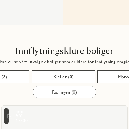
Innflytningsklare boliger
kan du se vårt utvalg av boliger som er klare for innflytning omgå
 (2)
Kjeller (0)
Myrvo
Rælingen (0)
Les
Søn
mer
ritmarkering
9/8
om
13:00
Fusdal