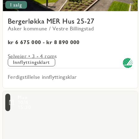
I salg
Bergerløkka MER Hus 25-27
Asker kommune / Vestre Billingstad
kr 6 675 000 - kr 8 890 000
Selveier • 3 - 4 roms
Innflyttingsklart
Ferdigstillelse innflyttingsklar
Les
Man
mer
ritmarkering
Favo
10/8
om
15:30
Bergerløkka
Hus
8