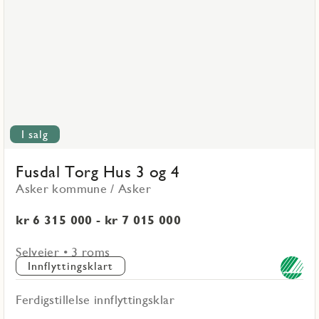
Torg
Hus
3
og
4
I salg
Fusdal Torg Hus 3 og 4
Asker kommune / Asker
kr 6 315 000 - kr 7 015 000
Selveier • 3 roms
Innflyttingsklart
Ferdigstillelse innflyttingsklar