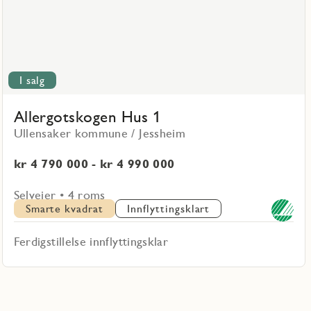
I salg
Allergotskogen Hus 1
Ullensaker kommune / Jessheim
kr 4 790 000 - kr 4 990 000
Selveier • 4 roms
Smarte kvadrat
Innflyttingsklart
Ferdigstillelse innflyttingsklar