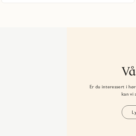
Vå
Er du interessert i hø
kan vi
L