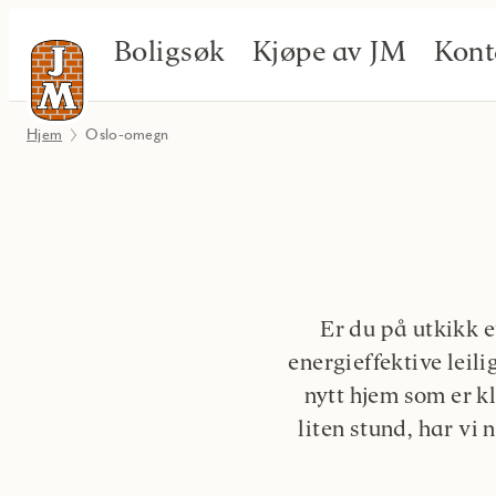
Boligsøk
Kjøpe av JM
Kont
Hjem
Oslo-omegn
Er du på utkikk 
energieffektive leili
nytt hjem som er kl
liten stund, har v