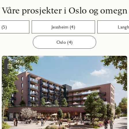
Våre prosjekter i Oslo og omegn
Asker (5)
Jessheim (4)
Langh
Oslo (4)
Les
Man
mer
ritmarkering
Favo
10/8
om
15:30
Bergerløkka
Hus
28