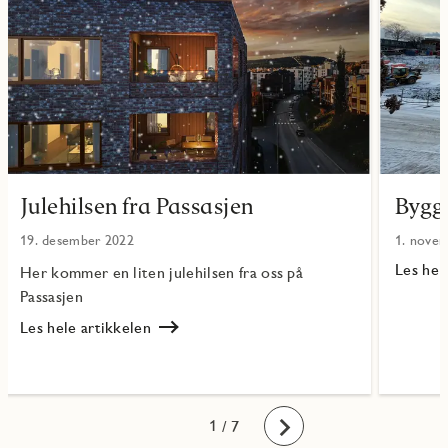
Julehilsen fra Passasjen
Byggi
19. desember 2022
1. nove
Les hel
Her kommer en liten julehilsen fra oss på
Les
Passasjen
Bygging
er
Les hele artikkelen
i
Les
gang!
Julehilsen
fra
Passasjen
1
2
3
4
5
6
7
/ 7
Fremover