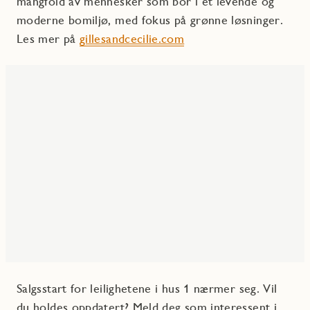
mangfold av mennesker som bor i et levende og
moderne bomiljø, med fokus på grønne løsninger.
Les mer på
gillesandcecilie.com
Salgsstart for leilighetene i hus 1 nærmer seg. Vil
du holdes oppdatert?
Meld deg som interessent i