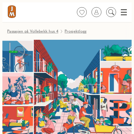
Meny
Favoritter
Logg inn
Søk
på
innhold
Passasjen på Vollebekk hus 4
Prosjektlogg