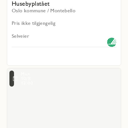
Husebyplatået
Oslo kommune / Montebello
Pris ikke tilgjengelig
Selveier
Les
Man
mer
voritmarkering
10/8
om
12:00
Granstangen
Park
Hus
12
og
14
-
borettslag