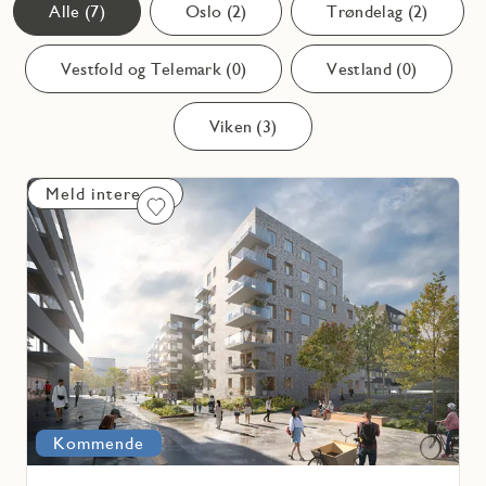
Alle (7)
Oslo (2)
Trøndelag (2)
Vestfold og Telemark (0)
Vestland (0)
Viken (3)
Meld interesse
Favoritmarkering
Les
mer
om
Husebyplatået
Kommende