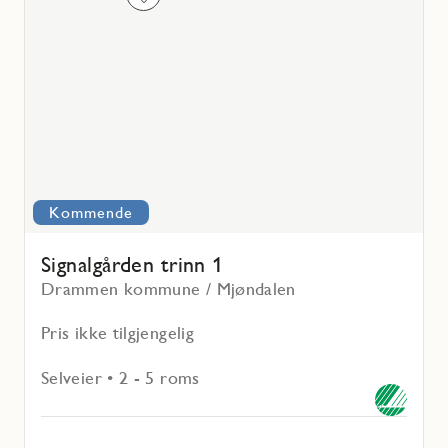
Les
mer
om
Signalgården
trinn
1
Kommende
Signalgården trinn 1
Drammen kommune / Mjøndalen
Pris ikke tilgjengelig
Selveier • 2 - 5 roms