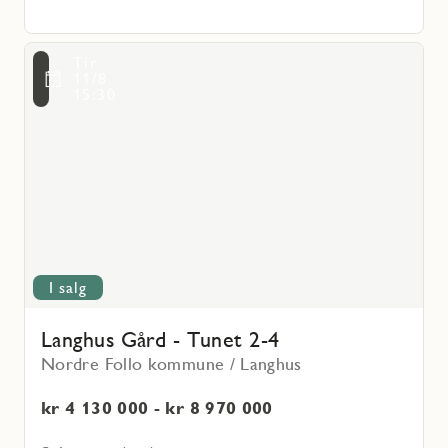
Les
Tir
mer
voritmarkering
11/8
om
15:30
Langhus
Gård
-
Tunet
2-
4
I salg
Langhus Gård - Tunet 2-4
Nordre Follo kommune / Langhus
kr 4 130 000 - kr 8 970 000