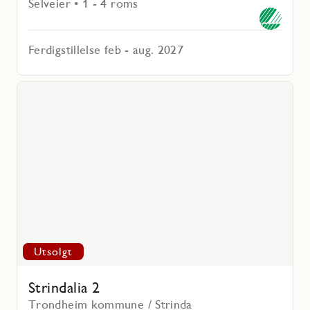
Selveier • 1 - 4 roms
Ferdigstillelse feb - aug. 2027
Les
mer
voritmarkering
om
Strindalia
2
Utsolgt
Strindalia 2
Trondheim kommune / Strinda