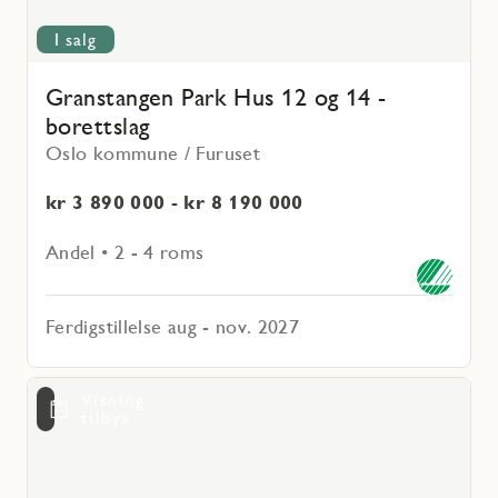
I salg
Granstangen Park Hus 12 og 14 -
borettslag
Oslo kommune / Furuset
kr 3 890 000 - kr 8 190 000
Andel • 2 - 4 roms
Ferdigstillelse aug - nov. 2027
Les
Visning
mer
voritmarkering
tilbys
om
Bergerløkka