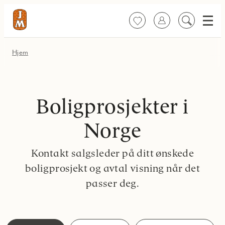
Meny
Favoritter
Logg inn
Søk
på
innhold
Hjem
Boligprosjekter i
Norge
Kontakt salgsleder på ditt ønskede
boligprosjekt og avtal visning når det
passer deg.