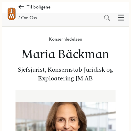
Til boligene
Meny
Søk
/ Om Oss
på
innhold
Konsernledelsen
Maria Bäckman
Sjefsjurist, Konsernstab Juridisk og
Exploatering JM AB