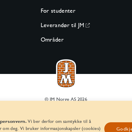
For studenter
Leverandør til JM
Områder
© JM Norge AS 2026
Organisasjonsnummer 829 350 122
 personvern.
Vi ber derfor om samtykke til å
r om deg. Vi bruker informasjonskapsler (cookies)
Godkje