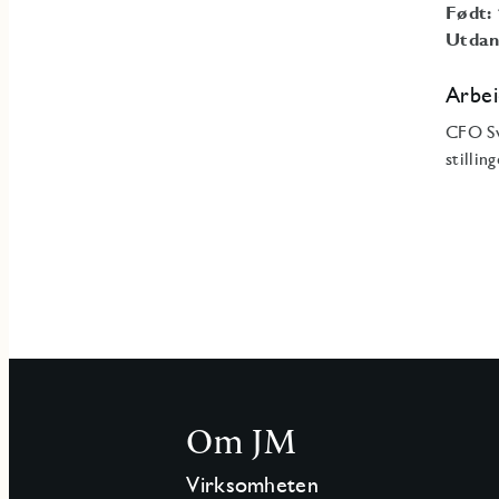
Født:
Utdan
Arbei
CFO Sv
stillin
Om JM
Virksomheten