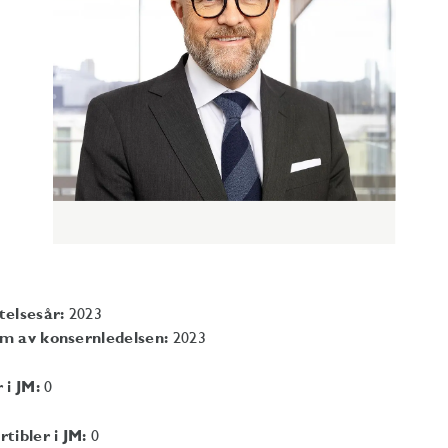
telsesår:
2023
m av konsernledelsen:
2023
 i JM:
0
tibler i JM:
0