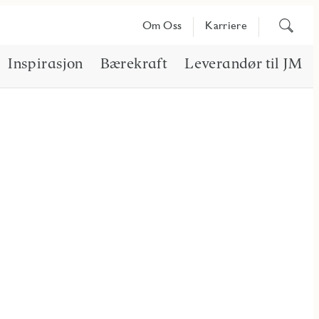
Søk
Om Oss
Karriere
på
innhold
Inspirasjon
Bærekraft
Leverandør til JM