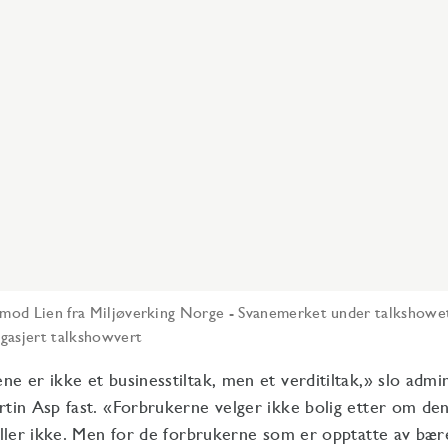
mod Lien fra Miljøverking Norge - Svanemerket under talkshowe
gasjert talkshowvert
ne er ikke et businesstiltak, men et verditiltak,» slo admi
rtin Asp fast. «Forbrukerne velger ikke bolig etter om de
 eller ikke. Men for de forbrukerne som er opptatte av bær