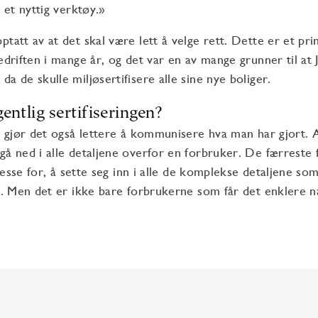
g et nyttig verktøy.»
ptatt av at det skal være lett å velge rett. Dette er et pri
bedriften i mange år, og det var en av mange grunner til at 
a de skulle miljøsertifisere alle sine nye boliger.
entlig sertifiseringen?
ng gjør det også lettere å kommunisere hva man har gjort. 
gå ned i alle detaljene overfor en forbruker. De færreste
teresse for, å sette seg inn i alle de komplekse detaljene so
ng. Men det er ikke bare forbrukerne som får det enklere n
.