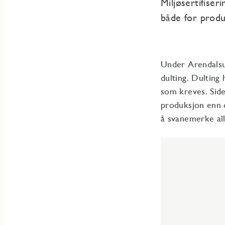
Miljøsertifiser
både for prod
Under Arendalsu
dulting. Dulting
som kreves. Siden
produksjon enn d
å svanemerke all