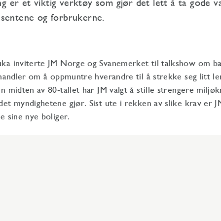
ing er et viktig verktøy som gjør det lett å ta gode v
usentene og forbrukerne.
ka inviterte JM Norge og Svanemerket til talkshow om bæ
 handler om å oppmuntre hverandre til å strekke seg litt l
 midten av 80-tallet har JM valgt å stille strengere miljøkr
et myndighetene gjør. Sist ute i rekken av slike krav er 
e sine nye boliger.