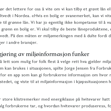
r det lettere for oss å vite om vi kan tilby et grønt lån el
altvedt i Nordea. «Hvis en bolig er svanemerket, kan vi vit
e til grønne lån. Vi har jo egentlig ikke kompetanse til å 
 grønn en bolig er. Vi skal tilby de beste låneproduktene, 
tvedt. På den måten er miljømerkingen med å dulte fordi d
ger i andre bransjer.
gjøring av miljøinformasjon funker
å lett som mulig for folk flest å velge rett hva gjelder milj
om kan brukes i situasjonen, spilte Jorge Jensen fra Forbru
 for en app som kan gi forbrukerne informasjon om hvor m
tedet, og viste til at miljøinformasjon i kjøpssituasjonen h
 store klistremerker med energiklasse på hvitevarer hatt
alg forbrukerne tar, og hvordan hvitevarer produseres», f