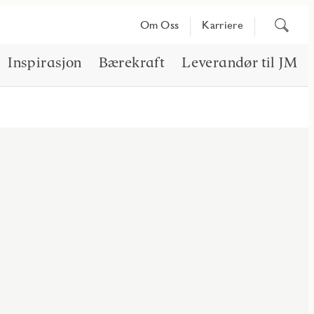
Søk
Om Oss
Karriere
på
innhold
Inspirasjon
Bærekraft
Leverandør til JM