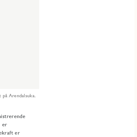
t på Arendalsuka.
nistrerende
n er
ekraft er