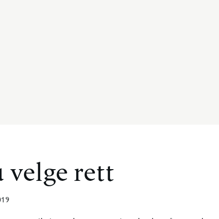
å velge rett
019