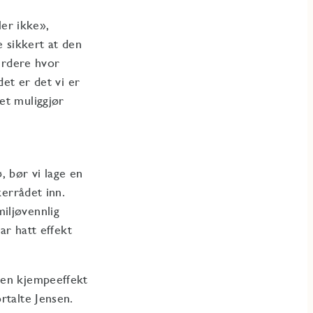
ler ikke»,
e sikkert at den
vurdere hvor
det er det vi er
et muliggjør
ø, bør vi lage en
kerrådet inn.
iljøvennlig
ar hatt effekt
 en kjempeeffekt
ortalte Jensen.