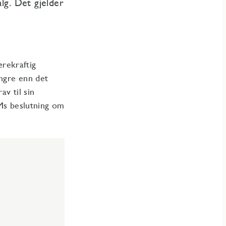
alg. Det gjelder
rekraftig
engre enn det
av til sin
JMs beslutning om