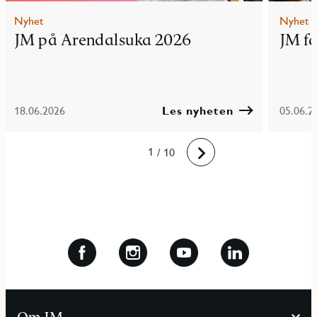
Nyhet
Nyhet
JM på Arendalsuka 2026
JM f
18.06.2026
Les nyheten
05.06.2
10
1
2
3
4
5
6
7
8
9
/ 10
Fremover
Om JM