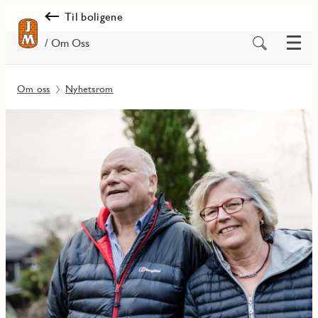
Til boligene
Meny
Søk
/ Om Oss
på
innhold
Om oss
Nyhetsrom