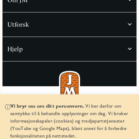
Utforsk
Hjelp
Vi bryr oss om ditt personvern.
Vi ber derfor om
© JM Norge AS 2026
samtykke til å behandle opplysninger om deg. Vi bruker
Organisasjonsnummer 829 350 122
informasjonskapsler (cookies) og tredjepartstjenester
(YouTube og Google Maps), blant annet for å forbedre
funksjonaliteten på nettstedet.