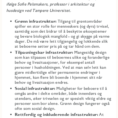
ifølge Sofie Pelsmakers, professor i arkitektur og
husdesign ved Tampere Universitet.
Grønn infrastruktur:
Tilgang til grøntområder
spiller en stor rolle for menneskers (og dyrs) trvisel,
samtidig som det bidrar til å beskytte økosystemer
og bevare biologisk mangfold - og gi skygge på varme
dager. De må være lett tilgjengelig og lokkende slik
at beboerne setter pris på og tar hånd om dem.
Tilpasningsbar infrastruktur:
Mangesidig design
som kan tilpasses til beboernes ulike og foranderlige
behov og livssituasjoner, for eksempel antall
personer i husholdningen. Ved at man selv lett kan
gjøre midlertidige eller permanente endringer i
hjemmet, kan flere bli boende i hjemmet sitt når
behov og livssituasjon endres.
Sosial infrastruktur:
Muligheter for beboere til å
omgås andre i delte områder, både innendørs og
utendørs, øker trivselen og er spesielt viktig eldre og
personer som bor alene. Grønn design fungerer også
ofte som sosial design.
Rettferdig og inkluderende infrastruktur:
At