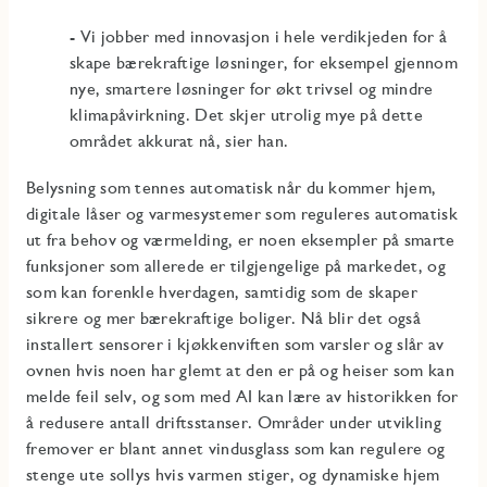
- Vi jobber med innovasjon i hele verdikjeden for å
skape bærekraftige løsninger, for eksempel gjennom
nye, smartere løsninger for økt trivsel og mindre
klimapåvirkning. Det skjer utrolig mye på dette
området akkurat nå, sier han.
Belysning som tennes automatisk når du kommer hjem,
digitale låser og varmesystemer som reguleres automatisk
ut fra behov og værmelding, er noen eksempler på smarte
funksjoner som allerede er tilgjengelige på markedet, og
som kan forenkle hverdagen, samtidig som de skaper
sikrere og mer bærekraftige boliger. Nå blir det også
installert sensorer i kjøkkenviften som varsler og slår av
ovnen hvis noen har glemt at den er på og heiser som kan
melde feil selv, og som med AI kan lære av historikken for
å redusere antall driftsstanser. Områder under utvikling
fremover er blant annet vindusglass som kan regulere og
stenge ute sollys hvis varmen stiger, og dynamiske hjem