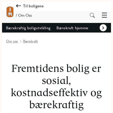
Til boligene
Meny
Søk
/ Om Oss
på
innhold
Bærekraftig boligutvikling
Bærekraft hjemme
Fremov
Om oss
Bærekraft
Fremtidens bolig er
sosial,
kostnadseffektiv og
bærekraftig