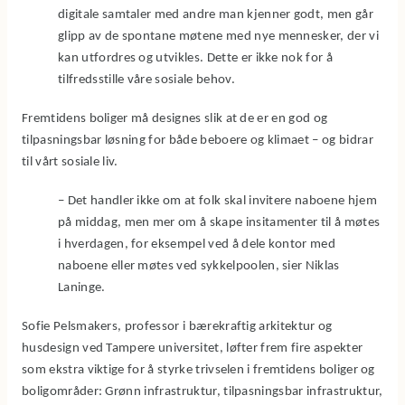
digitale samtaler med andre man kjenner godt, men går
glipp av de spontane møtene med nye mennesker, der vi
kan utfordres og utvikles. Dette er ikke nok for å
tilfredsstille våre sosiale behov.
Fremtidens boliger må designes slik at de er en god og
tilpasningsbar løsning for både beboere og klimaet – og bidrar
til vårt sosiale liv.
– Det handler ikke om at folk skal invitere naboene hjem
på middag, men mer om å skape insitamenter til å møtes
i hverdagen, for eksempel ved å dele kontor med
naboene eller møtes ved sykkelpoolen, sier Niklas
Laninge.
Sofie Pelsmakers, professor i bærekraftig arkitektur og
husdesign ved Tampere universitet, løfter frem fire aspekter
som ekstra viktige for å styrke trivselen i fremtidens boliger og
boligområder: Grønn infrastruktur, tilpasningsbar infrastruktur,