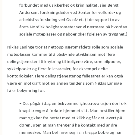
forbundet med usikkerhet og kriminalitet, sier Bengt
Andersen, forskningsleder ved Senter for velferds- og
arbeidslivsforskning ved OsloMet. (
I delrapport to av
årets Nordisk boligbarometer
ser vi nærmere på hvordan
sosiale møteplasser og naboer øker følelsen av trygghet.)
Niklas Laninge tror at nettopp nærområdets rolle som sosiale
møteplasser kommer til å påskynde utviklingen mot flere
delingstjenester i tilknytning til boligene våre, som bilpooler,
sykkelpooler og flere fellesarealer, for eksempel delte
kontorlokaler. Flere delingstjenester og fellesarealer kan også
være en motkraft mot en annen tendens som Niklas Laninge
føler bekymring for.
– Det pågår i dag en bekvemmelighetsrevolusjon der folk
knapt trenger å forlate hjemmet sitt. Man bestiller hjem
mat og klær fra nettet med et klikk og får det levert på
døren, uten at man trenger å ha kontakt med andre
mennesker. Man befinner seg i sin trygge boble og har