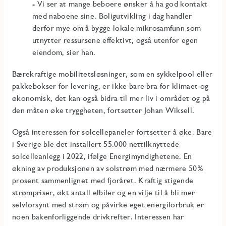
- Vi ser at mange beboere ønsker å ha god kontakt
med naboene sine. Boligutvikling i dag handler
derfor mye om å bygge lokale mikrosamfunn som
utnytter ressursene effektivt, også utenfor egen
eiendom, sier han.
Bærekraftige mobilitetsløsninger, som en sykkelpool eller
pakkebokser for levering, er ikke bare bra for klimaet og
økonomisk, det kan også bidra til mer liv i området og på
den måten øke tryggheten, fortsetter Johan Wiksell.
Også interessen for solcellepaneler fortsetter å øke. Bare
i Sverige ble det installert 55.000 nettilknyttede
solcelleanlegg i 2022, ifølge Energimyndighetene. En
økning av produksjonen av solstrøm med nærmere 50%
prosent sammenlignet med fjoråret. Kraftig stigende
strømpriser, økt antall elbiler og en vilje til å bli mer
selvforsynt med strøm og påvirke eget energiforbruk er
noen bakenforliggende drivkrefter. Interessen har