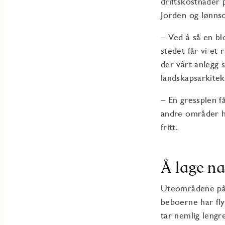
driftskostnader 
Jorden og lønnso
– Ved å så en bl
stedet får vi et
der vårt anlegg 
landskapsarkitek
– En gressplen f
andre områder hv
fritt.
Å lage na
Uteområdene på n
beboerne har fly
tar nemlig lengr