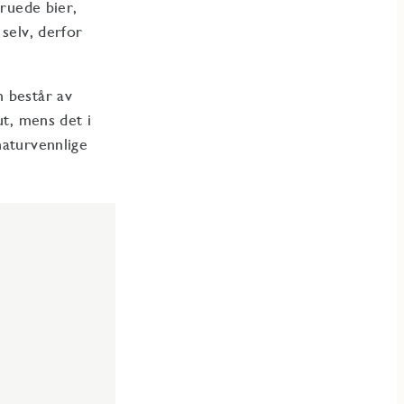
truede bier,
selv, derfor
n består av
ut, mens det i
naturvennlige