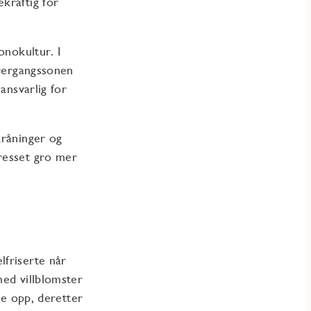
kraftig for
onokultur. I
overgangssonen
ansvarlig for
kråninger og
resset gro mer
lfriserte når
med villblomster
se opp, deretter