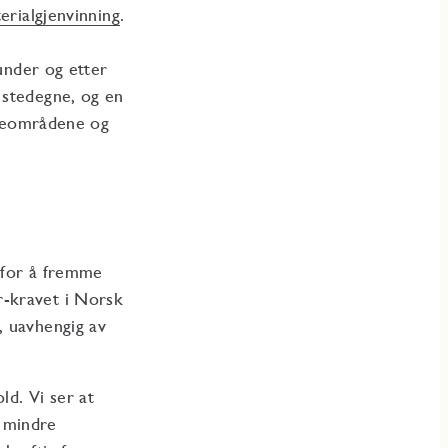
terialgjenvinning
.
 under og etter
 stedegne, og en
 uteområdene og
 for å fremme
tor-kravet i Norsk
, uavhengig av
ld. Vi ser at
g mindre