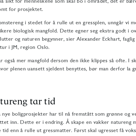
på sikt for menneskene som skal bo i området, det er bære
mt for prosjektet.
omstereng i stedet for å rulle ut en gressplen, unngår vi m
 rikere biologisk mangfold. Dette egner seg ekstra godt i 
slutter og naturen begynner, sier Alexander Eckhart, faglig 
tur i JM, region Oslo.
år også mer mangfold dersom den ikke klippes så ofte. I s
or plenen uansett sjeldent benyttes, bør man derfor la g
tureng tar tid
ye boligprosjekter har til nå fremstått som grønne og ve
ttet inn. Dette er i endring. Å skape en vakker natureng 
e tid enn å rulle ut gressmatter. Først skal ugresset få vok