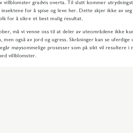
av villblomster gradvis overta. Til slutt kommer utrydnings
insektene for å spise og leve her. Dette skjer ikke av seg 
lk for å sikre et best mulig resultat.
ber, må vi venne oss til at deler av uteområdene ikke ku
en, men også av jord og ugress. Skråninger kan se uferdige 
regår møysommelige prosesser som på sikt vil resultere i 
ed villblomster.