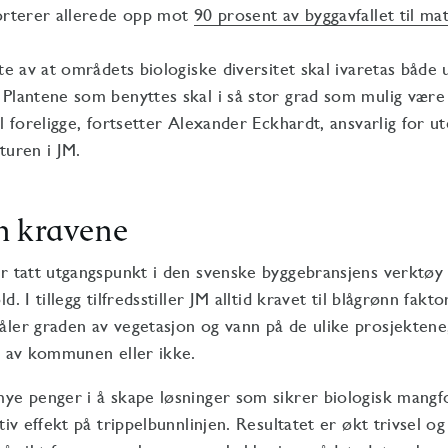
sorterer allerede opp mot
90 prosent av byggavfallet til ma
tte av at områdets biologiske diversitet skal ivaretas både
Plantene som benyttes skal i så stor grad som mulig være
al foreligge, fortsetter Alexander Eckhardt, ansvarlig for
turen i JM.
n kravene
r tatt utgangspunkt i den svenske byggebransjens verktøy
d. I tillegg tilfredsstiller JM alltid kravet til blågrønn fak
ler graden av vegetasjon og vann på de ulike prosjektene
s av kommunen eller ikke.
ye penger i å skape løsninger som sikrer biologisk mangfo
tiv effekt på trippelbunnlinjen. Resultatet er økt trivsel o