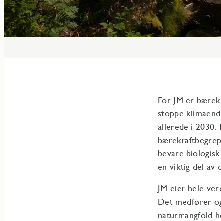
For JM er bærekr
stoppe klimaendr
allerede i 2030.
bærekraftbegrep
bevare biologisk
en viktig del av 
JM eier hele ver
Det medfører ogs
naturmangfold h