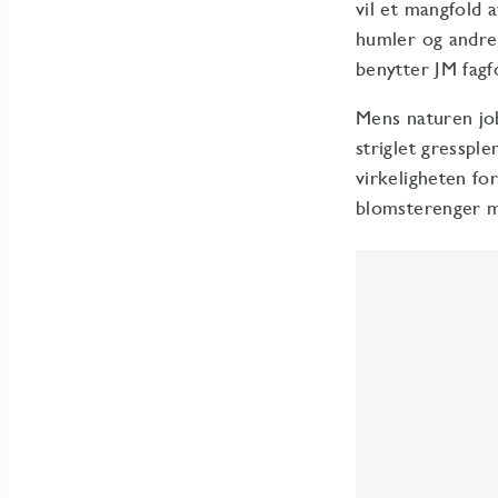
vil et mangfold 
humler og andre 
benytter JM fagfo
Mens naturen job
striglet gresspl
virkeligheten fo
blomsterenger m