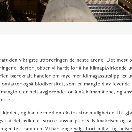
aft den viktigste utfordringen de neste årene. Det mest 
ingene, derfor jobber vi hardt for å ha klimapåvirkende ut
 Men bærekraft handler om mye mer klimagassutslipp. Et u
 omfatter også biodiversitet, som er mangfold av levende
 mangfold er helt avgjørende for å nå klimamålene, og ansv
dette.
dikjeden, og har dermed en ekstra stor muligheter til å gjø
å at det hviler et større ansvar på oss. Klimakrisen og ta
enger tett sammen. Vi har lenge
valgt bort miljø- og helse