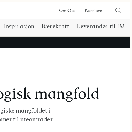
Søk
Om Oss
Karriere
på
innhold
Inspirasjon
Bærekraft
Leverandør til JM
logisk mangfold
ogiske mangfoldet i
mmer til uteområder.