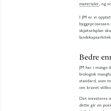
materialer
, og 
I JM er vi oppta
byggeprosessen. 
skjøtselsplan sk
landskapsarkitek
Bedre en
JM har i mange å
biologisk mangfol
standard, som må
om kravet stille
Det investeres m
dette gir en posi