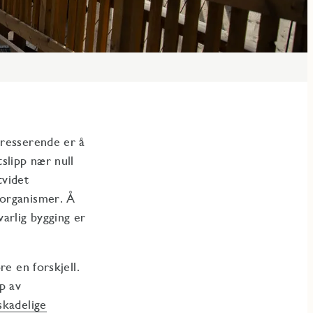
presserende er å
slipp nær null
tvidet
 organismer. Å
arlig bygging er
re en forskjell.
p av
skadelige