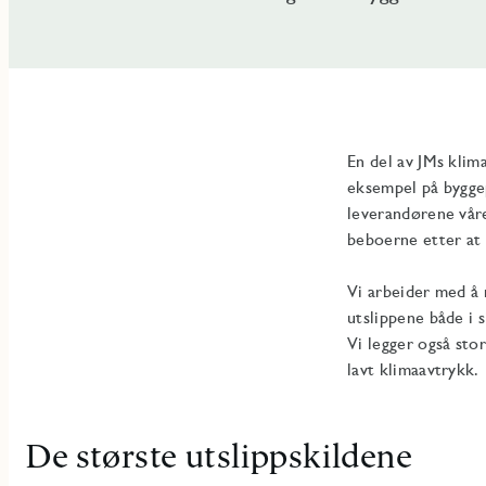
En del av JMs klim
eksempel på byggep
leverandørene våre,
beboerne etter at d
Vi arbeider med å 
utslippene både i 
Vi legger også sto
lavt klimaavtrykk.
De største utslippskildene