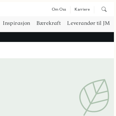
Søk
Om Oss
Karriere
på
innhold
Inspirasjon
Bærekraft
Leverandør til JM