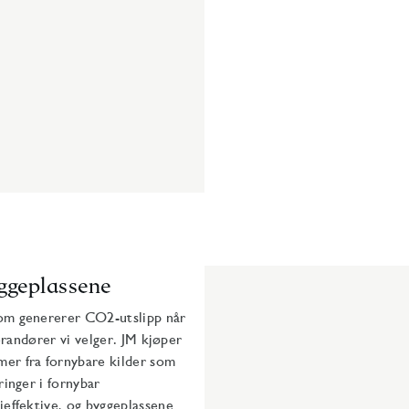
ggeplassene
om genererer CO2-utslipp når
erandører vi velger. JM kjøper
er fra fornybare kilder som
inger i fornybar
effektive, og byggeplassene