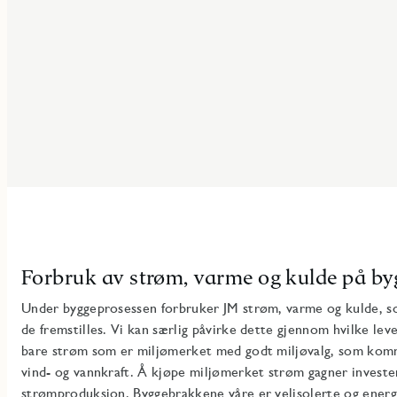
Forbruk av strøm, varme og kulde på by
Under byggeprosessen forbruker JM strøm, varme og kulde, s
de fremstilles. Vi kan særlig påvirke dette gjennom hvilke lev
bare strøm som er miljømerket med godt miljøvalg, som komm
vind- og vannkraft. Å kjøpe miljømerket strøm gagner invester
strømproduksjon. Byggebrakkene våre er velisolerte og energi