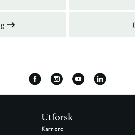
ng
Utforsk
Karriere