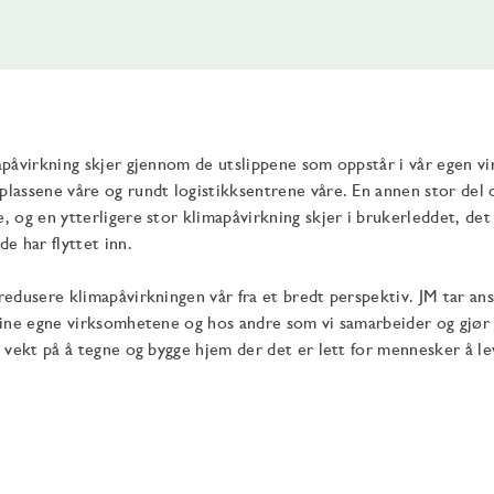
apåvirkning skjer gjennom de utslippene som oppstår i vår egen v
lassene våre og rundt logistikksentrene våre. En annen stor del 
 og en ytterligere stor klimapåvirkning skjer i brukerleddet, det 
e har flyttet inn.
redusere klimapåvirkningen vår fra et bredt perspektiv. JM tar ans
sine egne virksomhetene og hos andre som vi samarbeider og gjør
r vekt på å tegne og bygge hjem der det er lett for mennesker å l