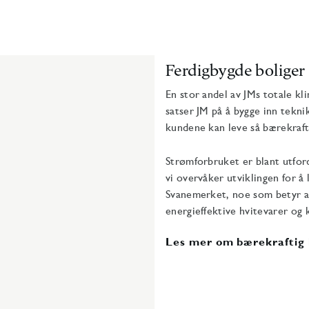
Ferdigbygde boliger
En stor andel av JMs totale kl
satser JM på å bygge inn tekni
kundene kan leve så bærekrafti
Strømforbruket er blant utfor
vi overvåker utviklingen for å 
Svanemerket, noe som betyr at 
energieffektive hvitevarer og ki
Les mer om bærekraftig b