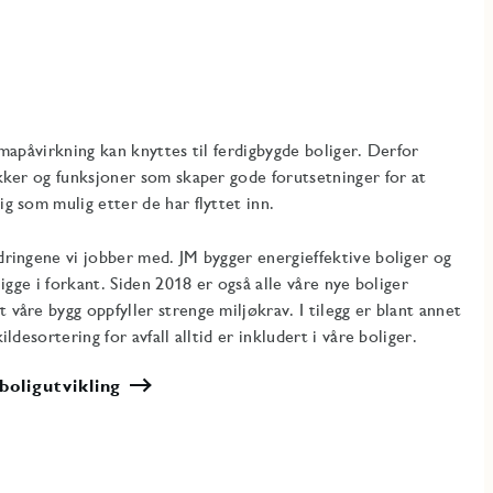
imapåvirkning kan knyttes til ferdigbygde boliger. Derfor
kker og funksjoner som skaper gode forutsetninger for at
g som mulig etter de har flyttet inn.
dringene vi jobber med. JM bygger energieffektive boliger og
ligge i forkant. Siden 2018 er også alle våre nye boliger
våre bygg oppfyller strenge miljøkrav. I tilegg er blant annet
ldesortering for avfall alltid er inkludert i våre boliger.
oligutvikling