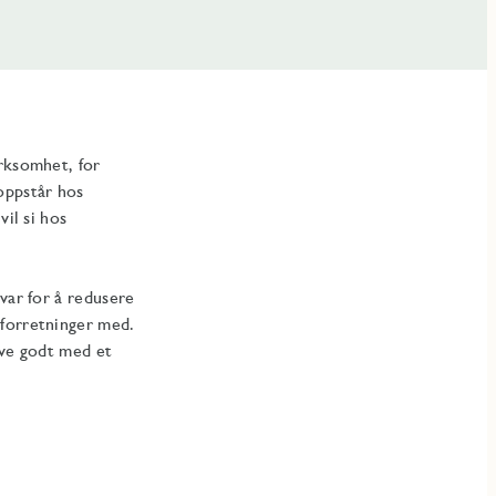
irksomhet, for
oppstår hos
vil si hos
var for å redusere
 forretninger med.
eve godt med et