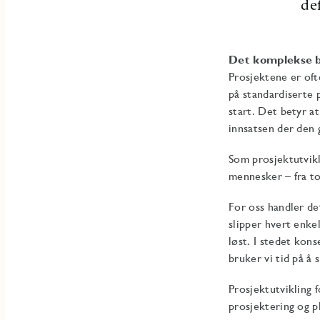
de
Det komplekse b
Prosjektene er of
på standardiserte 
start. Det betyr at
innsatsen der den 
Som prosjektutvikl
mennesker – fra to
For oss handler de
slipper hvert enke
løst. I stedet kon
bruker vi tid på å
Prosjektutvikling 
prosjektering og pl