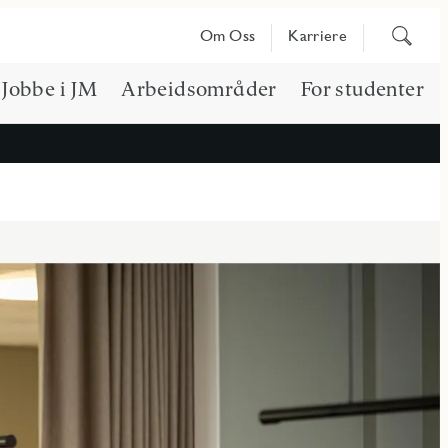
Søk
Om Oss
Karriere
på
innhold
Jobbe i JM
Arbeidsområder
For studenter