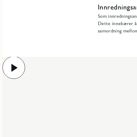
Innredningsa
Som innredningsans
Dette innebærer å s
samordning mellom
Play