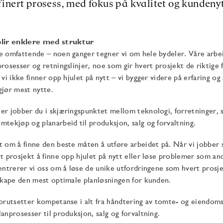
finert prosess, med fokus på kvalitet og kundenyt
lir enklere med struktur
te omfattende – noen ganger tegner vi om hele bydeler. Våre arb
prosesser og retningslinjer, noe som gir hvert prosjekt de riktige 
 vi ikke finner opp hjulet på nytt – vi bygger videre på erfaring og
gjør mest nytte.
er jobber du i skjæringspunktet mellom teknologi, forretninger,
mtekjøp og planarbeid til produksjon, salg og forvaltning.
t om å finne den beste måten å utføre arbeidet på. Når vi jobber 
lt prosjekt å finne opp hjulet på nytt eller løse problemer som an
sentrerer vi oss om å løse de unike utfordringene som hvert prosje
 skape den mest optimale planløsningen for kunden.
forutsetter kompetanse i alt fra håndtering av tomte- og eiendom
anprosesser til produksjon, salg og forvaltning.