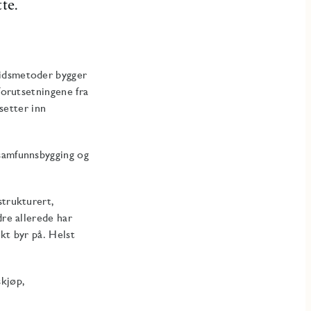
te.
eidsmetoder bygger
forutsetningene fra
 setter inn
 samfunnsbygging og
strukturert,
dre allerede har
kt byr på. Helst
skjøp,