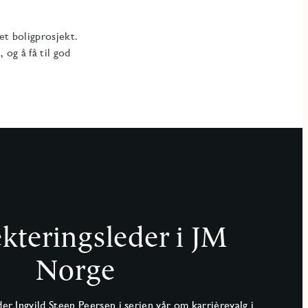
et boligprosjekt.
 og å få til god
kteringsleder i JM
Norge
er Ingvild Steen Peersen i serien vår om karrièrevalg i