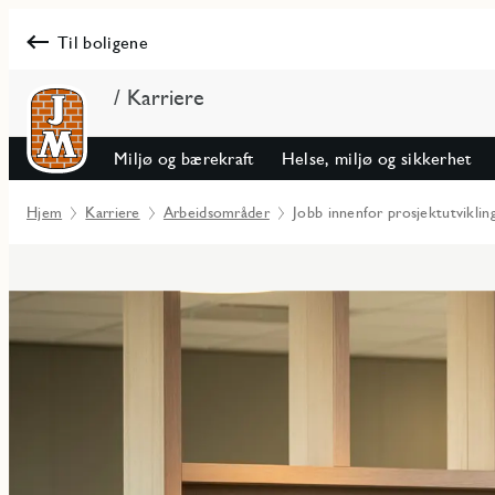
Til boligene
/ Karriere
Miljø og bærekraft
Helse, miljø og sikkerhet
Hjem
Karriere
Arbeidsområder
Jobb innenfor prosjektutviklin