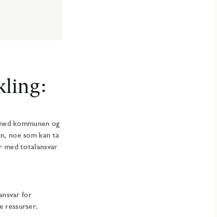
kling:
og med kommunen og
an, noe som kan ta
r med totalansvar
ansvar for
e ressurser.