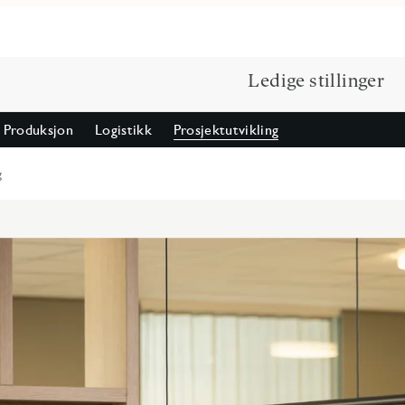
Ledige stillinger
Produksjon
Logistikk
Prosjektutvikling
g