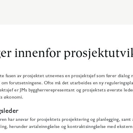
ger innenfor prosjektutvi
ste fasen av prosjektet utnevnes en prosjektsjef som fører dial
 om forutsetningene. Ofte må det utarbeides en ny reguleringspl
ektsjef er JMs byggherrerepresentant og prosjektets øverste lede
ets økonomi.
gsleder
ren har ansvar for prosjektets prosjektering og planlegging, samt 
ing, herunder avtaleinngåelse og kontraktsinngåelse med ekstern