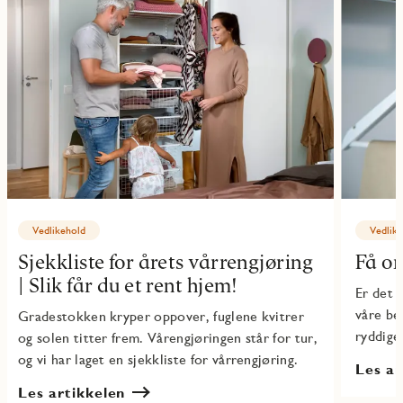
Vedlikehold
Vedlik
Sjekkliste for årets vårrengjøring
Få o
| Slik får du et rent hjem!
Er det 
våre be
Gradestokken kryper oppover, fuglene kvitrer
ryddige
og solen titter frem. Vårengjøringen står for tur,
og vi har laget en sjekkliste for vårrengjøring.
Les ar
Les artikkelen