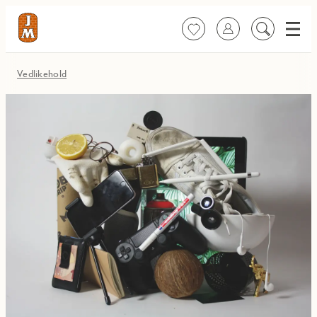
Meny
Favoritter
Logg inn
Søk
på
innhold
Vedlikehold