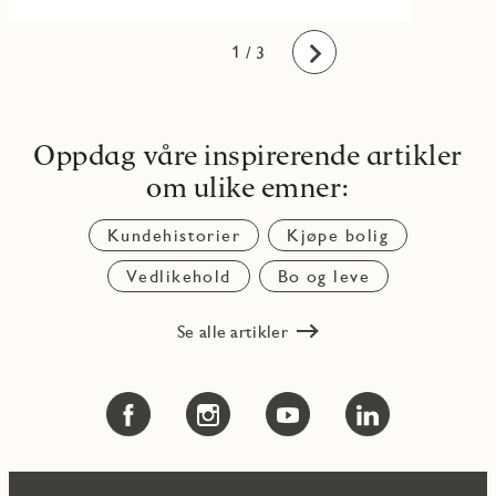
1
2
3
/ 3
Fremover
Oppdag våre inspirerende artikler
om ulike emner:
Kundehistorier
Kjøpe bolig
Vedlikehold
Bo og leve
Se alle artikler