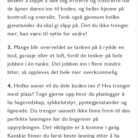
ønsker å slippe å føle seg irriterte og frustrerte når
de åpner døren inn til boden, og heller kjenne på
kontroll og oversikt. Tenk også gjennom hvilke
gjenstander du skal gi slipp på. Det du ikke trenger
mer, kan være til nytte for andre!
3.
Mange blir overveldet av tanken på å rydde en
bod, garasje eller et loft, fordi de tenker på hele
jobben i én tanke. Del jobben inn i flere mindre
biter, så oppleves det hele mer overkommelig.
4.
Hvilke soner vil du dele boden inn i? Hva trenger
mest plass? Tegn gjerne opp hvor du planlegger å
ha hageredskap, sykkelutstyr, pyntegjenstander og
lignende. Du trenger uansett ikke finne frem til den
perfekte løsningen før du begynner på
opprydningen. Det viktigste er å komme i gang.
Kanskje finner du først beste løsning etter å ha