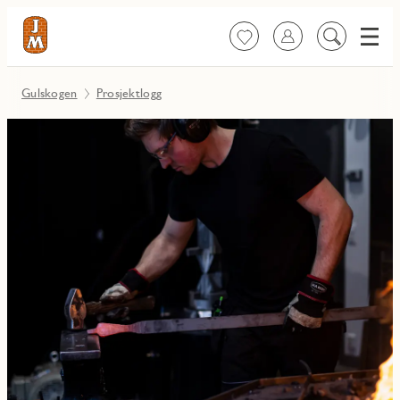
Meny
Favoritter
Logg inn
Søk
på
innhold
Gulskogen
Prosjektlogg