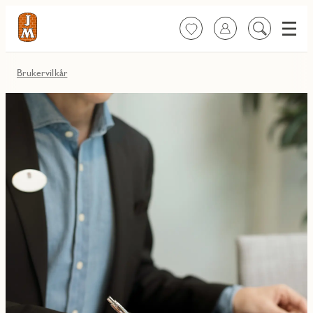
Meny
Favoritter
Logg inn
Søk
på
innhold
Brukervilkår