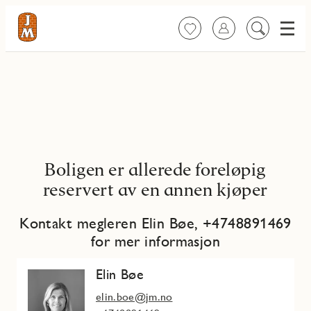
Meny
Favoritter
Logg inn
Søk
på
innhold
Boligen er allerede foreløpig
reservert av en annen kjøper
Kontakt megleren Elin Bøe, +4748891469
for mer informasjon
Elin Bøe
elin.boe@jm.no