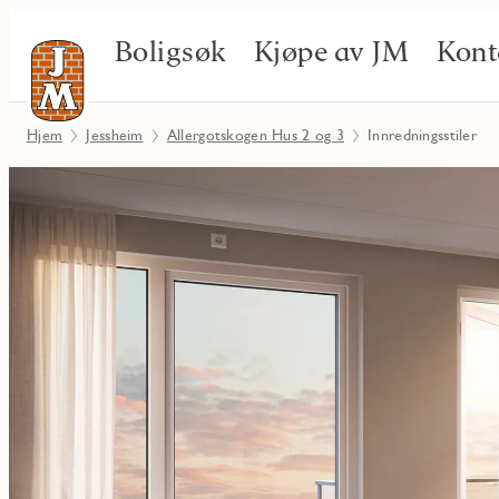
Boligsøk
Kjøpe av JM
Kont
Hjem
Jessheim
Allergotskogen Hus 2 og 3
Innredningsstiler