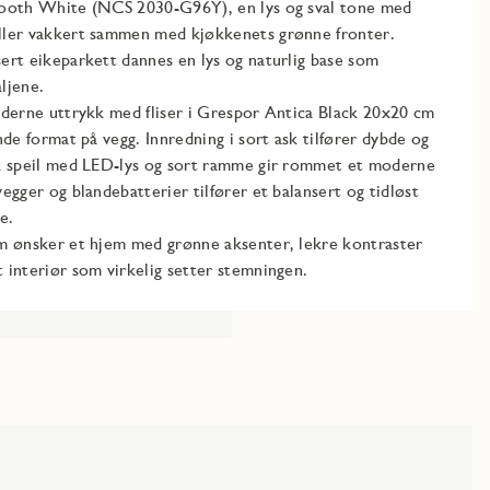
mooth White (NCS 2030-G96Y), en lys og sval tone med
ller vakkert sammen med kjøkkenets grønne fronter.
ert eikeparkett dannes en lys og naturlig base som
jene.​
oderne uttrykk med fliser i Grespor Antica Black 20x20 cm
nde format på vegg. Innredning i sort ask tilfører dybde og
sk speil med LED-lys og sort ramme gir rommet et moderne
egger og blandebatterier tilfører et balansert og tidløst
.​
m ønsker et hjem med grønne aksenter, lekre kontraster
 interiør som virkelig setter stemningen.