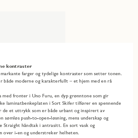
ne kontraster​
 markante farger og tydelige kontraster som setter tonen.
er både moderne og karakterfullt – et hjem med en rå
es med fronter i Uno Furu, en dyp grønntone som gir
 laminatbenkeplaten i Sort Skifer tilfører en spennende
 de et uttrykk som er både urbant og inspirert av
en sømløs push-to-open-løsning, mens underskap og
 Straight håndtak i antrasitt. En sort vask og
n over i-en og understreker helheten.​