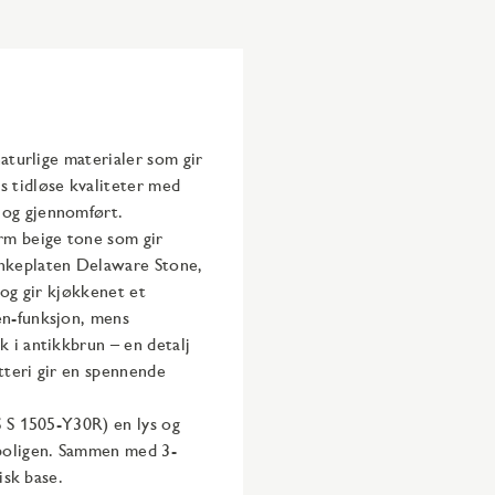
naturlige materialer som gir
 tidløse kvaliteter med
og gjennomført.​
rm beige tone som gir
enkeplaten Delaware Stone,
 og gir kjøkkenet et
en-funksjon, mens
 i antikkbrun – en detalj
tteri gir en spennende
S S 1505-Y30R) en lys og
 boligen. Sammen med 3-
sk base.​