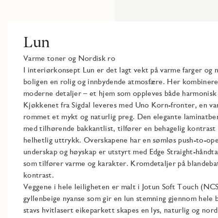
Lun
Varme toner og Nordisk ro​
I interiørkonsept Lun er det lagt vekt på varme farger og 
boligen en rolig og innbydende atmosfære. Her kombineres
moderne detaljer – et hjem som oppleves både harmonisk 
Kjøkkenet fra Sigdal leveres med Uno Korn-fronter, en va
rommet et mykt og naturlig preg. Den elegante laminatb
med tilhørende bakkantlist, tilfører en behagelig kontrast
helhetlig uttrykk. Overskapene har en sømløs push-to-op
underskap og høyskap er utstyrt med Edge Straight-håndtak
som tilfører varme og karakter. Kromdetaljer på blandeba
kontrast. ​
Veggene i hele leiligheten er malt i Jotun Soft Touch (NC
gyllenbeige nyanse som gir en lun stemning gjennom hele
stavs hvitlasert eikeparkett skapes en lys, naturlig og nordi