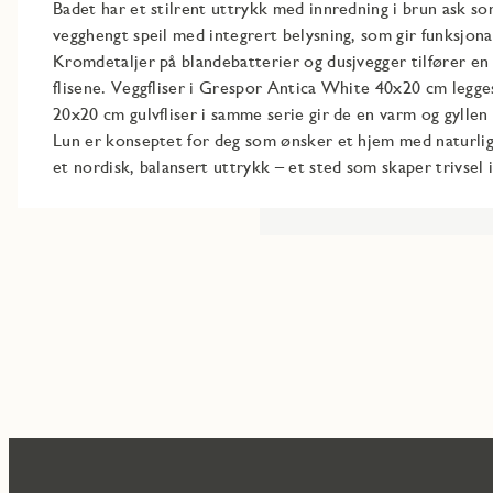
Badet har et stilrent uttrykk med innredning i brun ask so
vegghengt speil med integrert belysning, som gir funksjon
Kromdetaljer på blandebatterier og dusjvegger tilfører en
flisene. Veggfliser i Grespor Antica White 40x20 cm legg
20x20 cm gulvfliser i samme serie gir de en varm og gyllen 
Lun er konseptet for deg som ønsker et hjem med naturlig
et nordisk, balansert uttrykk – et sted som skaper trivsel 