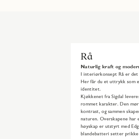
Rå
Naturlig kraft og moder
I interiørkonsept Rå er det
Her får du et uttrykk som 
identitet.​
Kjøkkenet fra Sigdal lever
rommet karakter. Den mørke
kontrast, og sammen skaper
naturen. Overskapene har 
høyskap er utstyrt med Edge
blandebatteri setter prikke