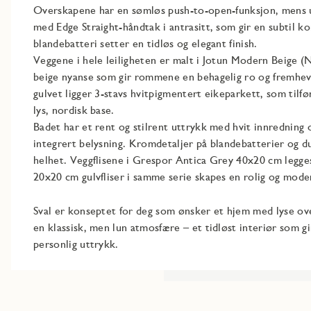
Overskapene har en sømløs push-to-open-funksjon, mens 
med Edge Straight-håndtak i antrasitt, som gir en subtil k
blandebatteri setter en tidløs og elegant finish.​
Veggene i hele leiligheten er malt i Jotun Modern Beige 
beige nyanse som gir rommene en behagelig ro og fremheve
gulvet ligger 3-stavs hvitpigmentert eikeparkett, som tilfø
lys, nordisk base.​
Badet har et rent og stilrent uttrykk med hvit innredning 
integrert belysning. Kromdetaljer på blandebatterier og du
helhet. Veggflisene i Grespor Antica Grey 40x20 cm legg
20x20 cm gulvfliser i samme serie skapes en rolig og mod
Sval er konseptet for deg som ønsker et hjem med lyse ove
en klassisk, men lun atmosfære – et tidløst interiør som g
personlig uttrykk.