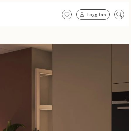
Logg inn
Favoritter
Søk
på
innhol