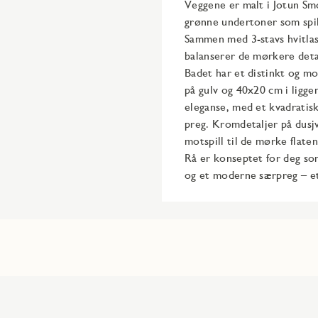
Veggene er malt i Jotun S
grønne undertoner som spi
Sammen med 3-stavs hvitlas
balanserer de mørkere detal
Badet har et distinkt og m
på gulv og 40x20 cm i ligge
eleganse, med et kvadrati
preg. Kromdetaljer på dusjv
motspill til de mørke flatene
Rå er konseptet for deg so
og et moderne særpreg – et