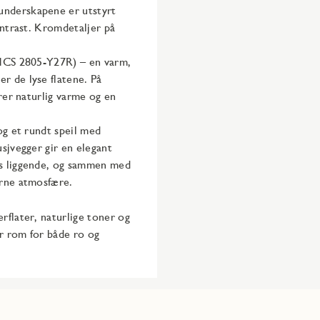
underskapene er utstyrt
ontrast. Kromdetaljer på
(NCS 2805-Y27R) – en varm,
r de lyse flatene. På
rer naturlig varme og en
og et rundt speil med
sjvegger gir en elegant
es liggende, og sammen med
erne atmosfære.
rflater, naturlige toner og
ir rom for både ro og