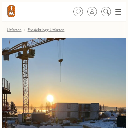
Meny
Favoritter
Logg inn
Søk
på
innhold
Utfarten
Prosjektlogg Utfarten