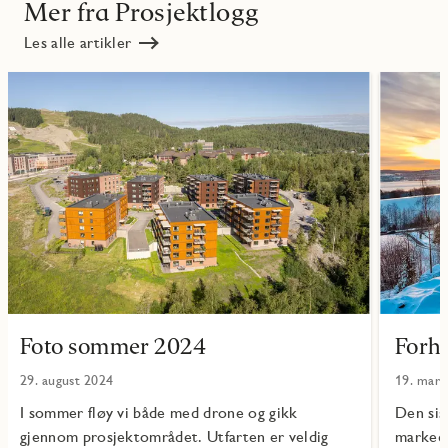
Mer fra Prosjektlogg
Les alle artikler
Foto sommer 2024
Forh
29. august 2024
19. mars
I sommer fløy vi både med drone og gikk
Den sist
gjennom prosjektområdet. Utfarten er veldig
markeds