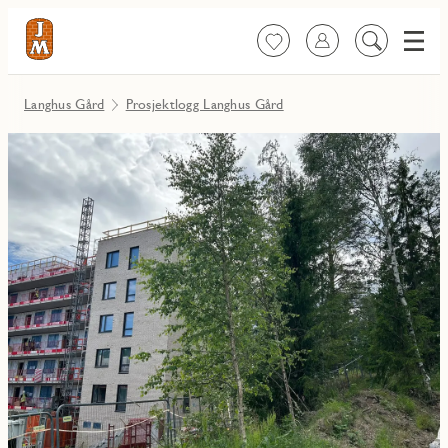
Meny
Favoritter
Logg inn
Søk
på
innhold
Langhus Gård
Prosjektlogg Langhus Gård