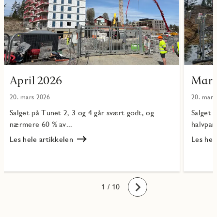
April 2026
Mars
20. mars 2026
20. mars
Salget på Tunet 2, 3 og 4 går svært godt, og
Salget 
nærmere 60 % av...
halvpart
Les hele artikkelen
Les hel
Les
Les
April
Mars
2026
2026
10
1
2
3
4
5
6
7
8
9
/ 10
Fremover