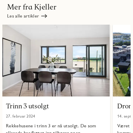
Mer fra Kjeller
Les alle artikler
Trinn 3 utsolgt
Dron
27. februar 2024
14. sept
Rekkehusene i trinn 3 er nå utsolgt. De som
Været e
allerede har flyttet inn tilhører noen...
kommer 