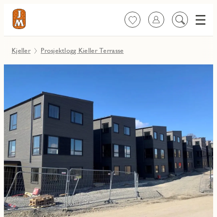
Meny
Favoritter
Logg inn
Søk
på
innhold
Kjeller
Prosjektlogg Kieller Terrasse