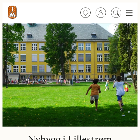
Meny
Favoritter
Logg inn
Søk
på
innhold
Nybygg i Lillestrøm