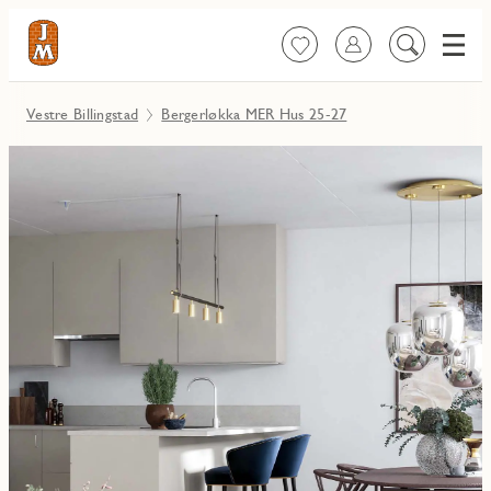
Meny
Favoritter
Logg inn
Søk
på
innhold
Vestre Billingstad
Bergerløkka MER Hus 25-27