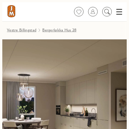
Meny
Favoritter
Logg inn
Søk
på
innhold
Vestre Billingstad
Bergerløkka Hus 28