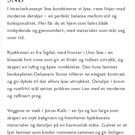
I interiørkonsept Snø kombinerer vi lyse, rene linjer med
moderne detaljer – en perfekt balanse mellom stil og
funksjonalitet. Her får du et hjem som føles både
innbydende og gjennomført, med materialer som står seg
over tid.
Kjøkkenet er fra Sigdal, med fronter i Uno Snø - en
klassisk hvit tone som gir et friskt og tidløst uttrykk, og
skaper en luftig og åpen romfølelse. Den lune laminat
benkeplaten Delaware Stone tilfører en elegant kontrast
og gir dybde til det ellers lyse uttrykket. Detaljer i krom
og rustfritt stål setter prikken over i-en med et moderne
og raffinert preg.
Veggene er malt i Jotun Kalk – en lys og lun farge som
skaper en myk bakgrunn og fremhever kjøkkenets
materialer og detaljer på en harmonisk måte. Gulvet er et
lyst laminat som binder rommene sammen og gir boligen