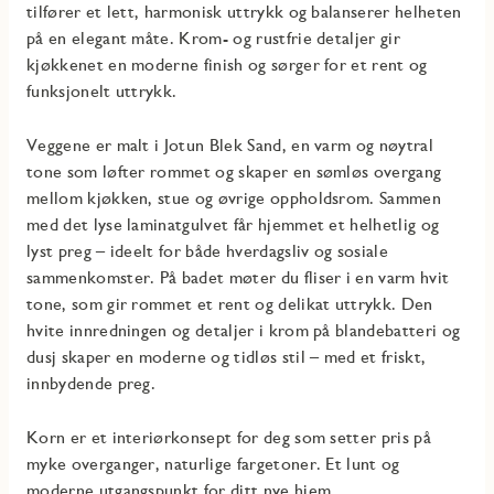
tilfører et lett, harmonisk uttrykk og balanserer helheten
på en elegant måte. Krom- og rustfrie detaljer gir
kjøkkenet en moderne finish og sørger for et rent og
funksjonelt uttrykk.
Veggene er malt i Jotun Blek Sand, en varm og nøytral
tone som løfter rommet og skaper en sømløs overgang
mellom kjøkken, stue og øvrige oppholdsrom. Sammen
med det lyse laminatgulvet får hjemmet et helhetlig og
lyst preg – ideelt for både hverdagsliv og sosiale
sammenkomster. På badet møter du fliser i en varm hvit
tone, som gir rommet et rent og delikat uttrykk. Den
hvite innredningen og detaljer i krom på blandebatteri og
dusj skaper en moderne og tidløs stil – med et friskt,
innbydende preg.
Korn er et interiørkonsept for deg som setter pris på
myke overganger, naturlige fargetoner. Et lunt og
moderne utgangspunkt for ditt nye hjem.