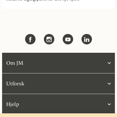
Om JM
Utforsk
Hjelp