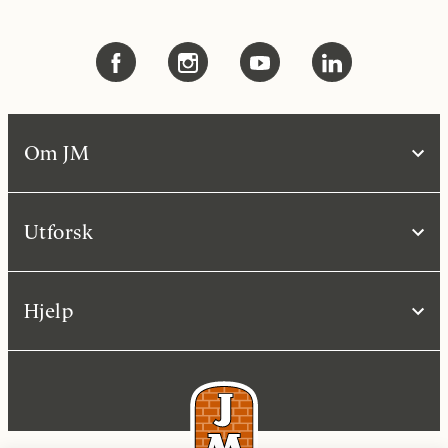
Om JM
Utforsk
Hjelp