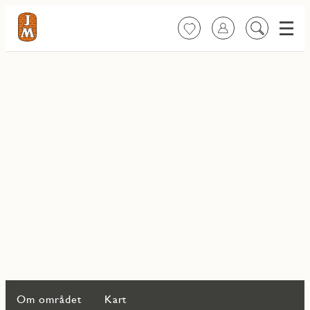
Meny
Favoritter
Logg inn
Søk
på
innhold
Om området
Kart